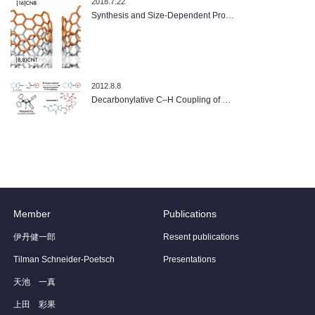
2018.7.22
Synthesis and Size-Dependent Pro…
2012.8.8
Decarbonylative C–H Coupling of …
Member
Publications
伊丹健一郎
Resent publications
Tilman Schneider-Poetsch
Presentations
天池 一真
上田 彩果