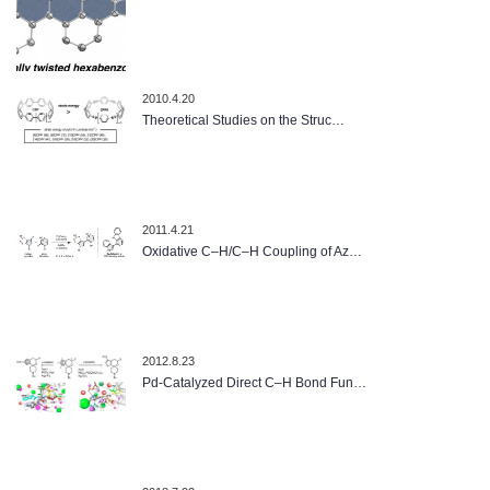
2010.4.20
Theoretical Studies on the Struc…
2011.4.21
Oxidative C–H/C–H Coupling of Az…
2012.8.23
Pd-Catalyzed Direct C–H Bond Fun…