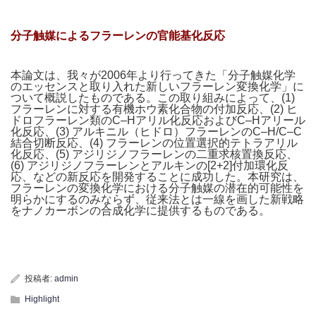
分子触媒によるフラーレンの官能基化反応
本論文は、我々が2006年より行ってきた「分子触媒化学
のエッセンスと取り入れた新しいフラーレン変換化学」に
ついて概説したものである。この取り組みによって、(1)
フラーレンに対する有機ホウ素化合物の付加反応、(2) ヒ
ドロフラーレン類のC–Hアリル化反応およびC–Hアリール
化反応、(3) アルキニル（ヒドロ）フラーレンのC–H/C–C
結合切断反応、(4) フラーレンの位置選択的テトラアリル
化反応、(5) アジリジノフラーレンの二重求核置換反応、
(6) アジリジノフラーレンとアルキンの[2+2]付加環化反
応、などの新反応を開発することに成功した。本研究は、
フラーレンの変換化学における分子触媒の潜在的可能性を
明らかにするのみならず、従来法とは一線を画した新戦略
をナノカーボンの合成化学に提供するものである。
投稿者:
admin
Highlight