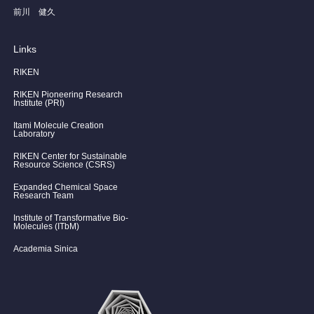
前川 健久
Links
RIKEN
RIKEN Pioneering Research
Institute (PRI)
Itami Molecule Creation
Laboratory
RIKEN Center for Sustainable
Resource Science (CSRS)
Expanded Chemical Space
Research Team
Institute of Transformative Bio-
Molecules (ITbM)
Academia Sinica