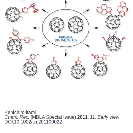
Kenichiro Itami
Chem. Rec.
(MBLA Special Issue)
2011
,
11
,
Early view
.
DOI:
10.1002/tcr.201100022