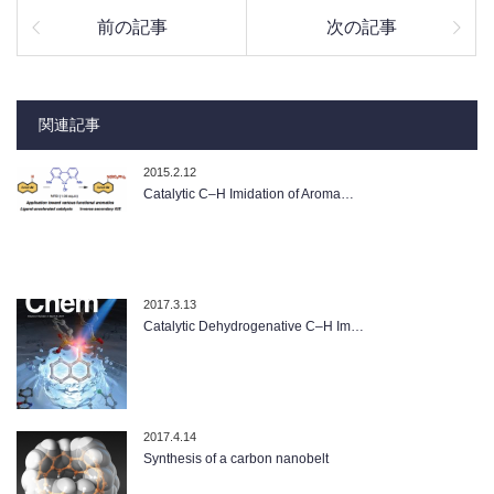
前の記事
次の記事
関連記事
2015.2.12
Catalytic C–H Imidation of Aroma…
2017.3.13
Catalytic Dehydrogenative C–H Im…
2017.4.14
Synthesis of a carbon nanobelt