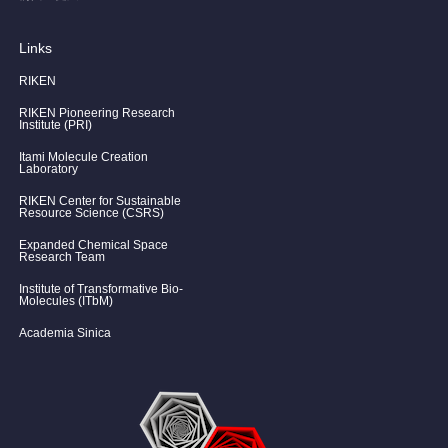
Links
RIKEN
RIKEN Pioneering Research
Institute (PRI)
Itami Molecule Creation
Laboratory
RIKEN Center for Sustainable
Resource Science (CSRS)
Expanded Chemical Space
Research Team
Institute of Transformative Bio-
Molecules (ITbM)
Academia Sinica