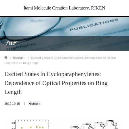
Itami Molecule Creation Laboratory, RIKEN
ブログ
ホーム
Highlight
Excited States in Cycloparaphenylenes: Dependence of Optical
Properties on Ring Length
Excited States in Cycloparaphenylenes:
Dependence of Optical Properties on Ring
Length
2012.10.15
Highlight