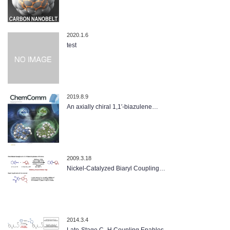
2020.1.6
test
2019.8.9
An axially chiral 1,1′-biazulene…
2009.3.18
Nickel-Catalyzed Biaryl Coupling…
2014.3.4