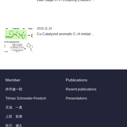
Late-Stage C–H Coupling Enables …
2016.11.10
Cu-Catalyzed aromatic C–H imidat…
Member
Publications
伊丹健一郎
Resent publications
Tilman Schneider-Poetsch
Presentations
天池 一真
上田 彩果
前川 健久