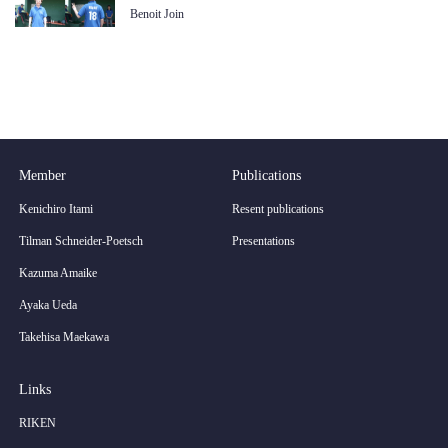
Benoit Join
Member
Publications
Kenichiro Itami
Resent publications
Tilman Schneider-Poetsch
Presentations
Kazuma Amaike
Ayaka Ueda
Takehisa Maekawa
Links
RIKEN