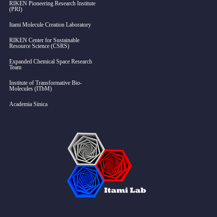
RIKEN Pioneering Research Institute
(PRI)
Itami Molecule Creation Laboratory
RIKEN Center for Sustainable
Resource Science (CSRS)
Expanded Chemical Space Research
Team
Institute of Transformative Bio-
Molecules (ITbM)
Academia Sinica