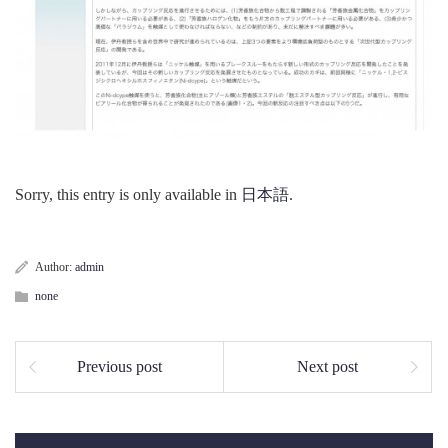
Sorry, this entry is only available in
日本語
.
Author:
admin
none
Previous post
Next post