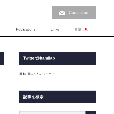
Contact us
r
Publications
Links
言語:
Twitter@Itamilab
@Itamilabさんのツイート
記事を検索