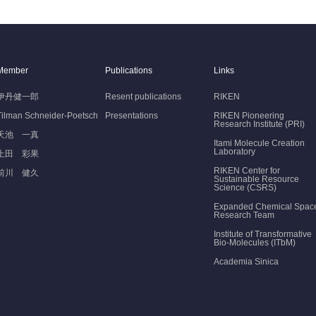
Member
Publications
Links
伊丹健一郎
Resent publications
RIKEN
Tilman Schneider-Poetsch
Presentations
RIKEN Pioneering
Research Institute (PRI)
天池 一真
Itami Molecule Creation
Laboratory
上田 彩果
RIKEN Center for
前川 健久
Sustainable Resource
Science (CSRS)
Expanded Chemical Spac
Research Team
Institute of Transformative
Bio-Molecules (ITbM)
Academia Sinica