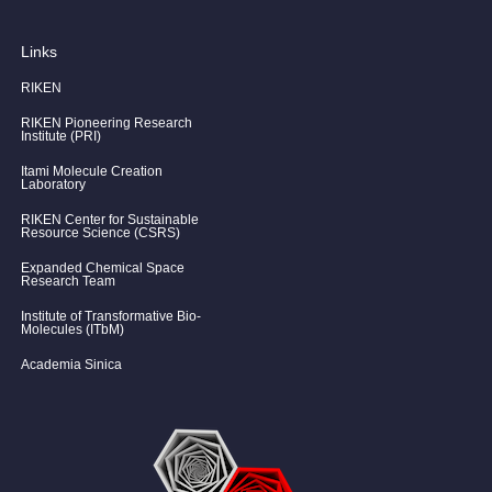
Links
RIKEN
RIKEN Pioneering Research
Institute (PRI)
Itami Molecule Creation
Laboratory
RIKEN Center for Sustainable
Resource Science (CSRS)
Expanded Chemical Space
Research Team
Institute of Transformative Bio-
Molecules (ITbM)
Academia Sinica