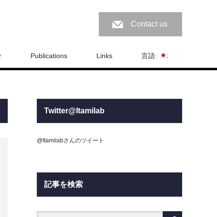
Contact us
r
Publications
Links
言語:
Twitter@Itamilab
@Itamilabさんのツイート
記事を検索