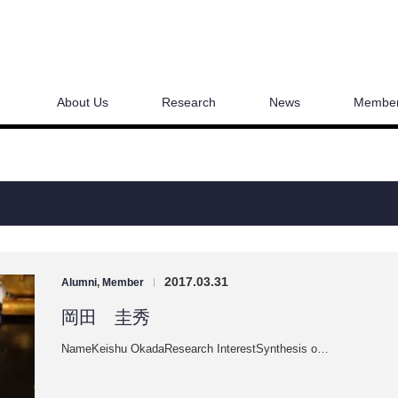
About Us
Research
News
Membe
2017.03.31
Alumni
,
Member
|
岡田 圭秀
NameKeishu OkadaResearch InterestSynthesis o…