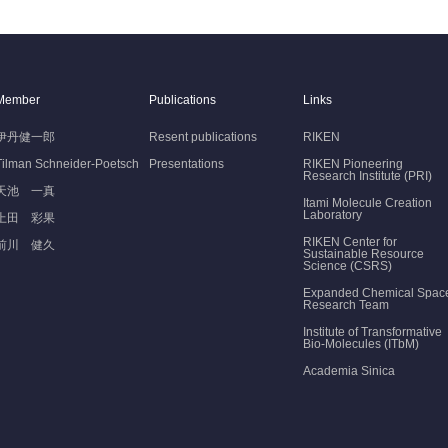
Member
Publications
Links
伊丹健一郎
Resent publications
RIKEN
Tilman Schneider-Poetsch
Presentations
RIKEN Pioneering
Research Institute (PRI)
天池 一真
Itami Molecule Creation
Laboratory
上田 彩果
RIKEN Center for
前川 健久
Sustainable Resource
Science (CSRS)
Expanded Chemical Spac
Research Team
Institute of Transformative
Bio-Molecules (ITbM)
Academia Sinica