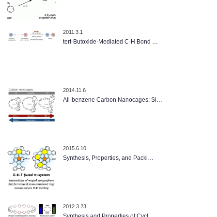
2011.3.1
tert-Butoxide-Mediated C-H Bond …
2014.11.6
All-benzene Carbon Nanocages: Si…
2015.6.10
Synthesis, Properties, and Packi…
2012.3.23
Synthesis and Properties of Cycl…