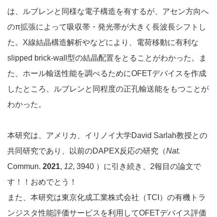
は、ルブレンと同様な電子構造を有するが、アセン方向へ
のπ拡張によって吸収帯・発光帯が大きく長波長シフトし
た。X線結晶構造解析やなどにより、電荷移動に有利な
slipped brick-wall型の結晶配置をとることがわかった。ま
た、ホール輸送性能を調べるためにOFETデバイスを作成
したところ、ルブレンと同程度の正孔輸送能をもつことが
わかった。
本研究は、アメリカ、イリノイ大学David Sarlah教授との
共同研究であり、以前のDAPEX反応の研究（
Nat.
Commun.
2021
,
12
, 3940 ）に引き続き、2報目の論文で
す！！おめでとう！
また、本研究は東京化成工業株式会社（TCI）の有機トラ
ンジスタ性能評価サービスを利用してOFETデバイス評価