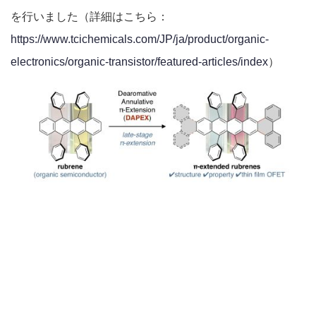
を行いました（詳細はこちら：
https://www.tcichemicals.com/JP/ja/product/organic-
electronics/organic-transistor/featured-articles/index
）