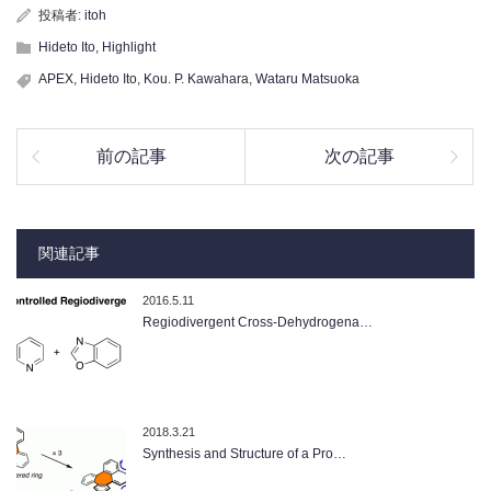
投稿者:
itoh
Hideto Ito
,
Highlight
APEX
,
Hideto Ito
,
Kou. P. Kawahara
,
Wataru Matsuoka
前の記事
次の記事
関連記事
2016.5.11
Regiodivergent Cross-Dehydrogena…
2018.3.21
Synthesis and Structure of a Pro…