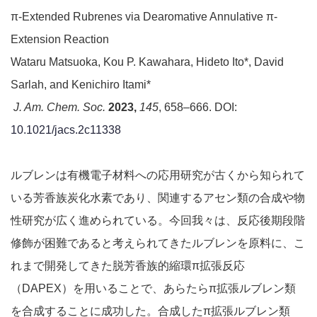
π-Extended Rubrenes via Dearomative Annulative π-
Extension Reaction
Wataru Matsuoka, Kou P. Kawahara, Hideto Ito*, David
Sarlah, and Kenichiro Itami*
J. Am. Chem. Soc.
2023,
145
, 658–666. DOI:
10.1021/jacs.2c11338
ルブレンは有機電子材料への応用研究が古くから知られて
いる芳香族炭化水素であり、関連するアセン類の合成や物
性研究が広く進められている。今回我々は、反応後期段階
修飾が困難であると考えられてきたルブレンを原料に、こ
れまで開発してきた脱芳香族的縮環π拡張反応
（DAPEX）を用いることで、あらたらπ拡張ルブレン類
を合成することに成功した。合成したπ拡張ルブレン類