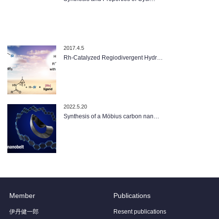
2017.4.5
Rh-Catalyzed Regiodivergent Hydr…
2022.5.20
Synthesis of a Möbius carbon nan…
Member
Publications
伊丹健一郎
Resent publications