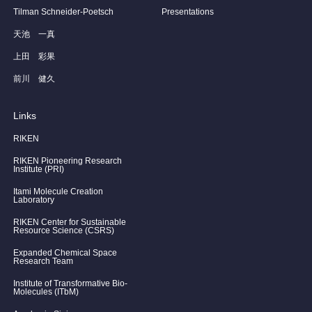
Tilman Schneider-Poetsch
Presentations
天池 一真
上田 彩果
前川 健久
Links
RIKEN
RIKEN Pioneering Research
Institute (PRI)
Itami Molecule Creation
Laboratory
RIKEN Center for Sustainable
Resource Science (CSRS)
Expanded Chemical Space
Research Team
Institute of Transformative Bio-
Molecules (ITbM)