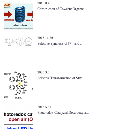
2016.8.4
Construction of Covalent Organic…
2013.11.20
Selective Synthesis of [7]- and …
2020.3.5
Selective Transformation of Stry…
2018.5.31
Photoredox‐Catalyzed Decarboxyla…