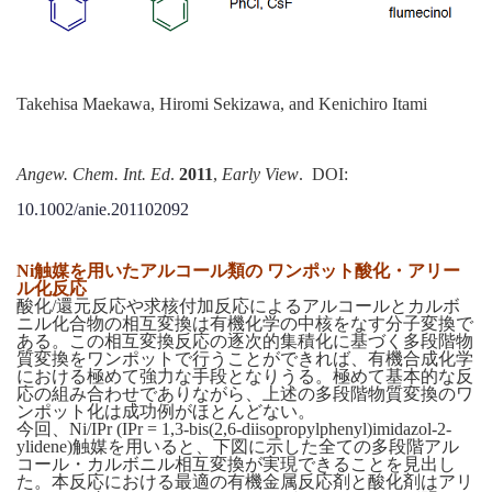
Takehisa Maekawa, Hiromi Sekizawa, and Kenichiro Itami
Angew. Chem. Int. Ed
.
2011
,
Early View
. DOI:
10.1002/anie.201102092
Ni触媒を用いたアルコール類の ワンポット酸化・アリー
ル化反応
酸化/還元反応や求核付加反応によるアルコールとカルボ
ニル化合物の相互変換は有機化学の中核をなす分子変換で
ある。この相互変換反応の逐次的集積化に基づく多段階物
質変換をワンポットで行うことができれば、有機合成化学
における極めて強力な手段となりうる。極めて基本的な反
応の組み合わせでありながら、上述の多段階物質変換のワ
ンポット化は成功例がほとんどない。
今回、Ni/IPr (IPr = 1,3-bis(2,6-diisopropylphenyl)imidazol-2-
ylidene)触媒を用いると、下図に示した全ての多段階アル
コール・カルボニル相互変換が実現できることを見出し
た。本反応における最適の有機金属反応剤と酸化剤はアリ