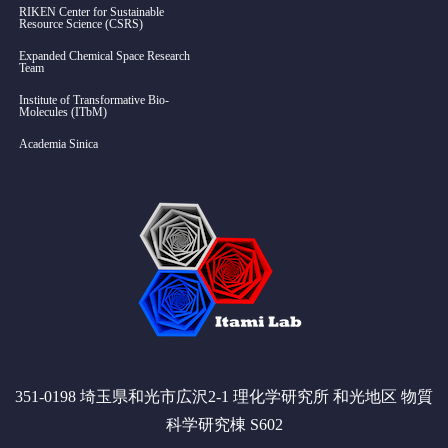
RIKEN Center for Sustainable
Resource Science (CSRS)
Expanded Chemical Space Research
Team
Institute of Transformative Bio-
Molecules (ITbM)
Academia Sinica
351-0198 埼玉県和光市広沢2-1 理化学研究所 和光地区 物質
科学研究棟 S602