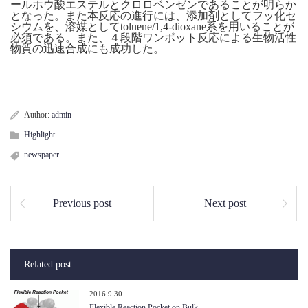
ールホウ酸エステルとクロロベンゼンであることが明らか
となった。また本反応の進行には、添加剤としてフッ化セ
シウムを、溶媒としてtoluene/1,4-dioxane系を用いることが
必須である。また、４段階ワンポット反応による生物活性
物質の迅速合成にも成功した。
Author:
admin
Highlight
newspaper
Previous post
Next post
Related post
2016.9.30
Flexible Reaction Pocket on Bulk…