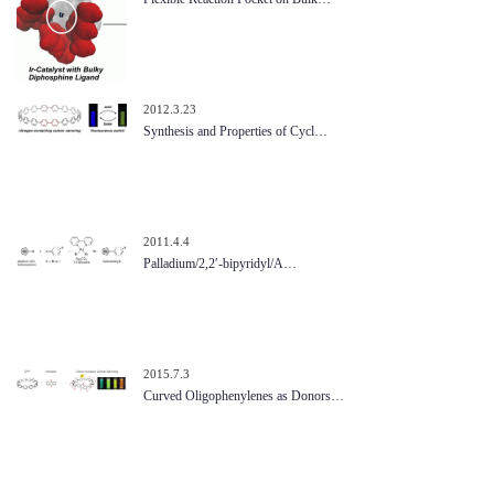
2012.3.23
Synthesis and Properties of Cycl…
2011.4.4
Palladium/2,2′-bipyridyl/A…
2015.7.3
Curved Oligophenylenes as Donors…