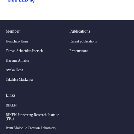
Member
Publications
Kenichiro Itami
Resent publications
Tilman Schneider-Poetsch
Presentations
Kazuma Amaike
Ayaka Ueda
Takehisa Maekawa
Links
RIKEN
RIKEN Pioneering Research Institute
(PRI)
Itami Molecule Creation Laboratory