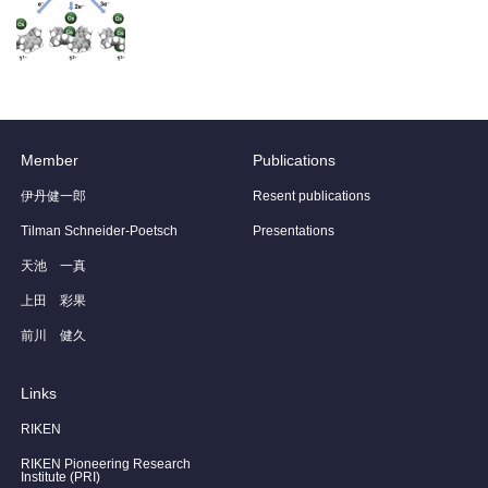
Member
Publications
伊丹健一郎
Resent publications
Tilman Schneider-Poetsch
Presentations
天池 一真
上田 彩果
前川 健久
Links
RIKEN
RIKEN Pioneering Research
Institute (PRI)