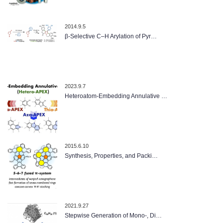
2014.9.5
β-Selective C–H Arylation of Pyr…
2023.9.7
Heteroatom-Embedding Annulative …
2015.6.10
Synthesis, Properties, and Packi…
2021.9.27
Stepwise Generation of Mono-, Di…