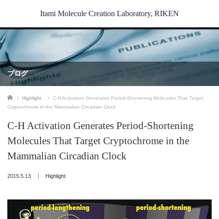
Itami Molecule Creation Laboratory, RIKEN
ブログ
ホーム
Highlight
C-H Activation Generates Period-Shortening Molecules That Target
Cryptochrome in the Mammalian Circadian Clock
C-H Activation Generates Period-Shortening
Molecules That Target Cryptochrome in the
Mammalian Circadian Clock
2015.5.13
Highlight