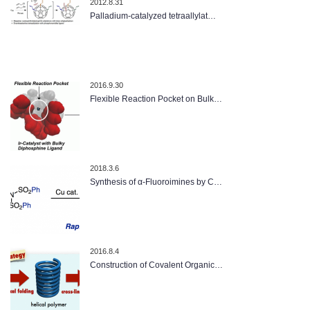
2012.8.31
Palladium-catalyzed tetraallylat…
2016.9.30
Flexible Reaction Pocket on Bulk…
2018.3.6
Synthesis of α-Fluoroimines by C…
2016.8.4
Construction of Covalent Organic…