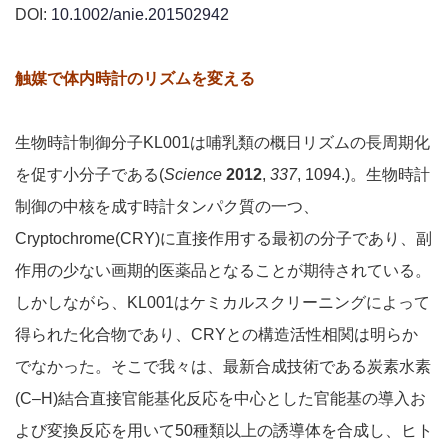
DOI:
10.1002/anie.201502942
触媒で体内時計のリズムを変える
生物時計制御分子KL001は哺乳類の概日リズムの長周期化
を促す小分子である(
Science
2012
,
337
, 1094.)。生物時計
制御の中核を成す時計タンパク質の一つ、
Cryptochrome(CRY)に直接作用する最初の分子であり、副
作用の少ない画期的医薬品となることが期待されている。
しかしながら、KL001はケミカルスクリーニングによって
得られた化合物であり、CRYとの構造活性相関は明らか
でなかった。そこで我々は、最新合成技術である炭素水素
(C–H)結合直接官能基化反応を中心とした官能基の導入お
よび変換反応を用いて50種類以上の誘導体を合成し、ヒト