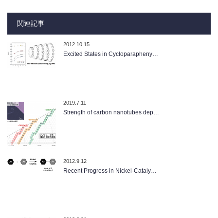
関連記事
2012.10.15
Excited States in Cycloparapheny…
2019.7.11
Strength of carbon nanotubes dep…
2012.9.12
Recent Progress in Nickel-Cataly…