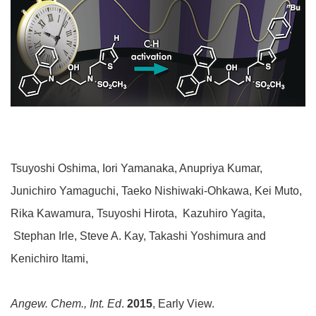
Tsuyoshi Oshima, Iori Yamanaka, Anupriya Kumar,
Junichiro Yamaguchi, Taeko Nishiwaki-Ohkawa, Kei Muto,
Rika Kawamura, Tsuyoshi Hirota, Kazuhiro Yagita,
Stephan Irle, Steve A. Kay, Takashi Yoshimura and
Kenichiro Itami,
Angew. Chem., Int. Ed
.
2015
, Early View.