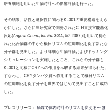
培養細胞を用いた生物時計への影響評価を行った。
その結果、活性と選択性に関わるKL001の重要構造を明ら
かにした。さらに当研究室で開発されたC–H直接官能基化
反応(
Angew. Chem., Int. Ed.
2011
,
50
, 2387.)を用いて得ら
れた化合物群の中から概日リズムの短周期化を促す新たな
分子群を見出した。より詳細な生物評価およびドッキング
シミュレーションを実施したところ、これらの分子群も
KL001と同様にCRYへの作用を示唆する結果が得られた。
すなわち、CRYタンパク質へ作用することで概日リズム
の短周期化を促す分子を世界ではじめて見出すことに成功
した。
プレスリリース：
触媒で体内時計のリズムを変える〜 ほ