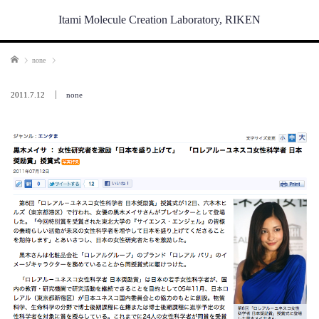
Itami Molecule Creation Laboratory, RIKEN
Home
none
2011.7.12
none