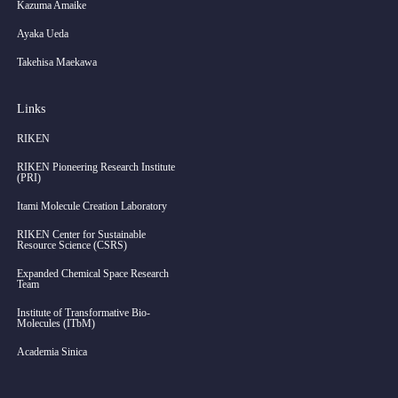
Kazuma Amaike
Ayaka Ueda
Takehisa Maekawa
Links
RIKEN
RIKEN Pioneering Research Institute
(PRI)
Itami Molecule Creation Laboratory
RIKEN Center for Sustainable
Resource Science (CSRS)
Expanded Chemical Space Research
Team
Institute of Transformative Bio-
Molecules (ITbM)
Academia Sinica