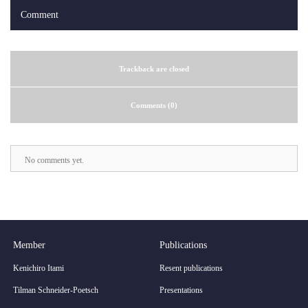
Comment
Trackback are closed
Comments (0)
No comments yet.
Member
Publications
Kenichiro Itami
Resent publications
Tilman Schneider-Poetsch
Presentations