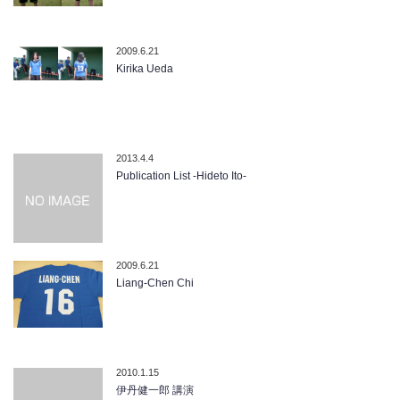
2009.6.21
Kirika Ueda
2013.4.4
Publication List -Hideto Ito-
2009.6.21
Liang-Chen Chi
2010.1.15
伊丹健一郎 講演