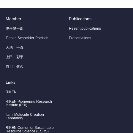
Member
Publications
伊丹健一郎
Resent publications
Tilman Schneider-Poetsch
Presentations
天池 一真
上田 彩果
前川 健久
Links
RIKEN
RIKEN Pioneering Research
Institute (PRI)
Itami Molecule Creation
Laboratory
RIKEN Center for Sustainable
Resource Science (CSRS)