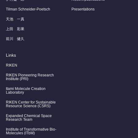
Tilman Schneider-Poetsch
Presentations
天池 一真
上田 彩果
前川 健久
Links
RIKEN
RIKEN Pioneering Research
Institute (PRI)
Itami Molecule Creation
Laboratory
RIKEN Center for Sustainable
Resource Science (CSRS)
Expanded Chemical Space
Research Team
Institute of Transformative Bio-
Molecules (ITbM)