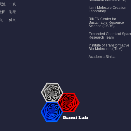
天池 一真
Itami Molecule Creation
Laboratory
上田 彩果
RIKEN Center for
前川 健久
Sustainable Resource
Science (CSRS)
Expanded Chemical Spac
Research Team
Institute of Transformative
Bio-Molecules (ITbM)
Academia Sinica