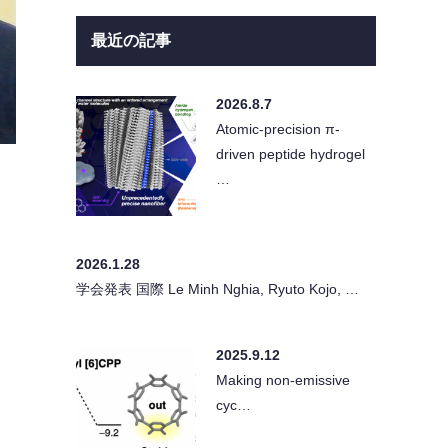
最近の記事
2026.8.7
Atomic-precision π-
driven peptide hydrogel
…
2026.1.28
学会発表 国際 Le Minh Nghia, Ryuto Kojo, …
2025.9.12
Making non-emissive
cyc…