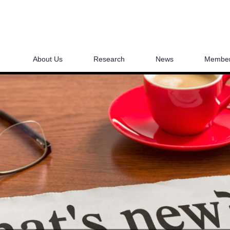
About Us
Research
News
Membe