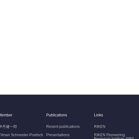
Member
Publications
Links
伊丹健一郎
Resent publications
RIKEN
Tilman Schneider-Poetsch
Presentations
RIKEN Pioneering
Research Institute (PRI)