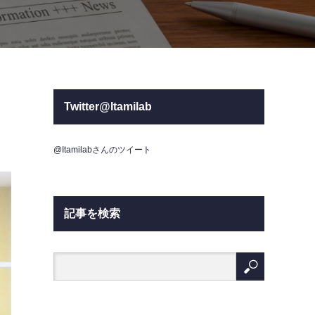
Twitter@Itamilab
@Itamilabさんのツイート
記事を検索