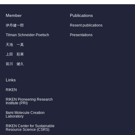
Member
Publications
伊丹健一郎
Resent publications
Tilman Schneider-Poetsch
Presentations
天池 一真
上田 彩果
前川 健久
Links
RIKEN
RIKEN Pioneering Research
Institute (PRI)
Itami Molecule Creation
Laboratory
RIKEN Center for Sustainable
Resource Science (CSRS)