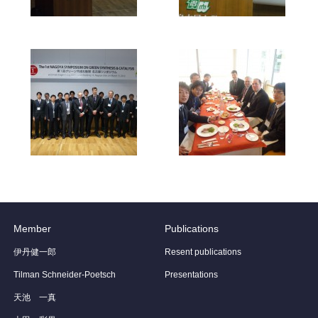
Member
Publications
伊丹健一郎
Resent publications
Tilman Schneider-Poetsch
Presentations
天池 一真