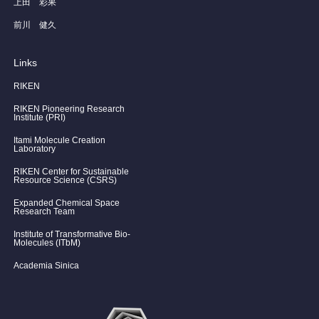
上田 彩果
前川 健久
Links
RIKEN
RIKEN Pioneering Research
Institute (PRI)
Itami Molecule Creation
Laboratory
RIKEN Center for Sustainable
Resource Science (CSRS)
Expanded Chemical Space
Research Team
Institute of Transformative Bio-
Molecules (ITbM)
Academia Sinica