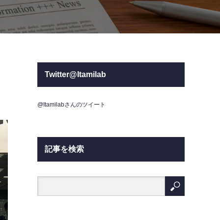
Twitter@Itamilab
@Itamilabさんのツイート
記事を検索