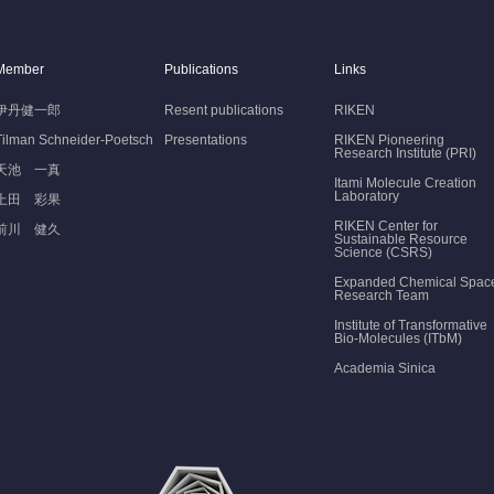
Member
Publications
Links
伊丹健一郎
Resent publications
RIKEN
Tilman Schneider-Poetsch
Presentations
RIKEN Pioneering
Research Institute (PRI)
天池 一真
Itami Molecule Creation
Laboratory
上田 彩果
RIKEN Center for
前川 健久
Sustainable Resource
Science (CSRS)
Expanded Chemical Spac
Research Team
Institute of Transformative
Bio-Molecules (ITbM)
Academia Sinica