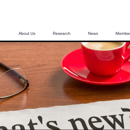
About Us
Research
News
Membe