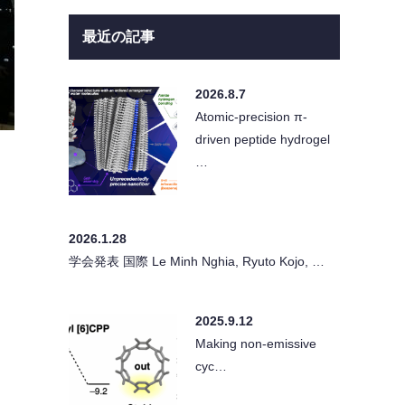
最近の記事
2026.8.7
Atomic-precision π-
driven peptide hydrogel
…
2026.1.28
学会発表 国際 Le Minh Nghia, Ryuto Kojo, …
2025.9.12
Making non-emissive
cyc…