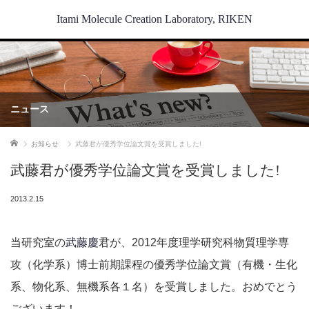
Itami Molecule Creation Laboratory, RIKEN
ニュース
ホーム
お知らせ
武藤君が優秀学位論文賞を受賞しました!
武藤君が優秀学位論文賞を受賞しました!
2013.2.15
当研究室の
武藤慶
君が、2012年度理学研究科物質理学専
攻（化学系）博士前期課程の優秀学位論文賞（有機・生化
系、物化系、無機系各１名）を受賞しました。おめでとう
ございます！