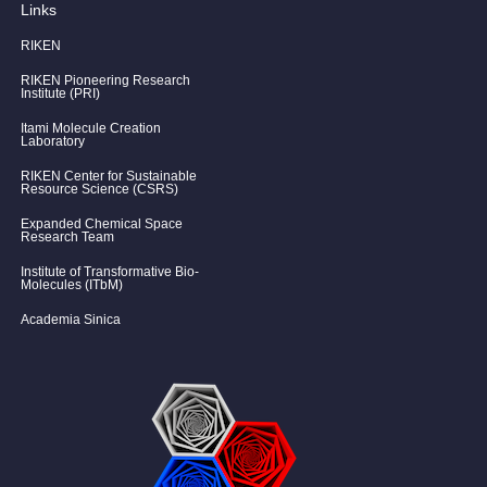
Links
RIKEN
RIKEN Pioneering Research
Institute (PRI)
Itami Molecule Creation
Laboratory
RIKEN Center for Sustainable
Resource Science (CSRS)
Expanded Chemical Space
Research Team
Institute of Transformative Bio-
Molecules (ITbM)
Academia Sinica