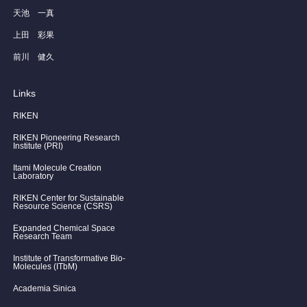
天池 一真
上田 彩果
前川 健久
Links
RIKEN
RIKEN Pioneering Research
Institute (PRI)
Itami Molecule Creation
Laboratory
RIKEN Center for Sustainable
Resource Science (CSRS)
Expanded Chemical Space
Research Team
Institute of Transformative Bio-
Molecules (ITbM)
Academia Sinica