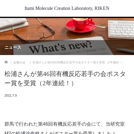
Itami Molecule Creation Laboratory, RIKEN
ニュース
ホーム
お知らせ
松浦さんが第46回有機反応若手の会ポスター賞を受賞（2年連続！）
松浦さんが第46回有機反応若手の会ポスタ
ー賞を受賞（2年連続！）
2011.7.9
群馬で行われた第46回有機反応若手の会にて、当研究室
M2の
松浦沙奈枝
さんがポスター賞を受賞しました！