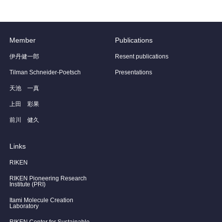
Member
Publications
伊丹健一郎
Resent publications
Tilman Schneider-Poetsch
Presentations
天池 一真
上田 彩果
前川 健久
Links
RIKEN
RIKEN Pioneering Research
Institute (PRI)
Itami Molecule Creation
Laboratory