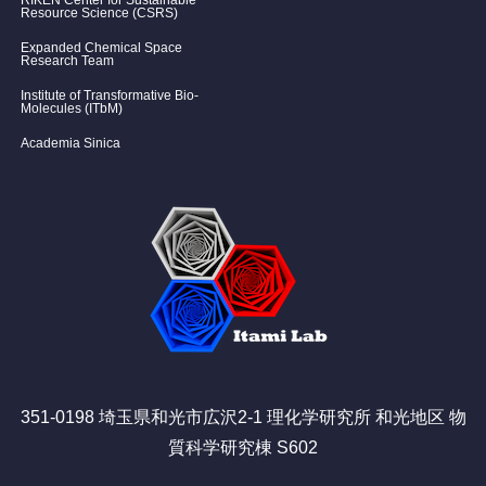
RIKEN Center for Sustainable
Resource Science (CSRS)
Expanded Chemical Space
Research Team
Institute of Transformative Bio-
Molecules (ITbM)
Academia Sinica
351-0198 埼玉県和光市広沢2-1 理化学研究所 和光地区 物
質科学研究棟 S602