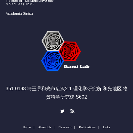
Institute of Transformative Bio-
Molecules (ITbM)
Academia Sinica
351-0198 埼玉県和光市広沢2-1 理化学研究所 和光地区 物
質科学研究棟 S602
Twitter
RSS
Home
About Us
Research
Publications
Links