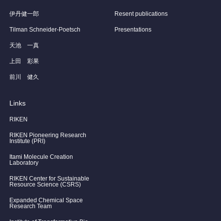
伊丹健一郎
Resent publications
Tilman Schneider-Poetsch
Presentations
天池 一真
上田 彩果
前川 健久
Links
RIKEN
RIKEN Pioneering Research
Institute (PRI)
Itami Molecule Creation
Laboratory
RIKEN Center for Sustainable
Resource Science (CSRS)
Expanded Chemical Space
Research Team