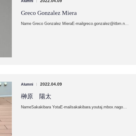
2022.04.09
Alumni
|
Greco Gonzalez Miera
Name Greco Gonzalez MieraE-mailgreco.gonzalez@itbm.n…
2022.04.09
Alumni
|
榊原 陽太
NameSakakibara YotaE-mailsakakibara.youtaj.mbox.nago…