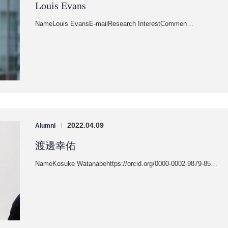
Louis Evans
NameLouis EvansE-mailResearch InterestCommen…
2022.04.09
Alumni
|
渡邊幸佑
NameKosuke Watanabehttps://orcid.org/0000-0002-9879-85…