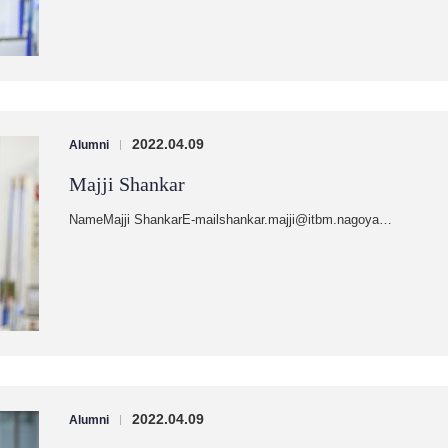
2022.04.09
Alumni
|
Majji Shankar
NameMajji ShankarE-mailshankar.majji@itbm.nagoya…
2022.04.09
Alumni
|