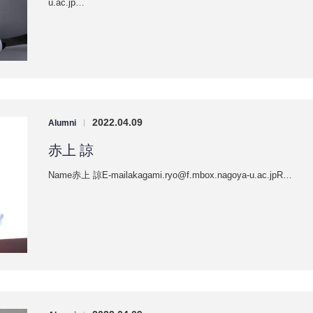
u.ac.jp…
2022.04.09
Alumni
|
赤上 諒
Name赤上 諒E-mailakagami.ryo@f.mbox.nagoya-u.ac.jpR…