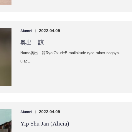
2022.04.09
Alumni
|
奥出 諒
Name奥出 諒Ryo OkudeE-mailokude.ryoc.mbox.nagoya-
u.ac…
2022.04.09
Alumni
|
Yip Shu Jan (Alicia)