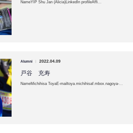
NameYIP Shu Jan (Alicia)LinkedIn profileAffi…
2022.04.09
Alumni
|
戸谷 充寿
NameMichihisa ToyaE-mailtoya.michihisaf.mbox.nagoya-…