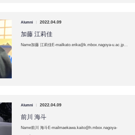
2022.04.09
Alumni
|
加藤 江莉佳
Name加藤 江莉佳E-mailkato.erika@k.mbox.nagoya-u.ac.jp…
2022.04.09
Alumni
|
前川 海斗
Name前川 海斗E-mailmaekawa.kaito@h.mbox.nagoya-