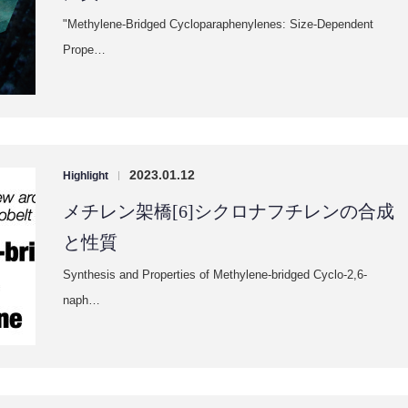
"Methylene-Bridged Cycloparaphenylenes: Size-Dependent
Prope…
2023.01.12
Highlight
|
メチレン架橋[6]シクロナフチレンの合成
と性質
Synthesis and Properties of Methylene-bridged Cyclo-2,6-
naph…