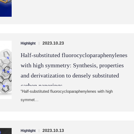
2023.10.23
Highlight
|
Half-substituted fluorocycloparaphenylenes
with high symmetry: Synthesis, properties
and derivatization to densely substituted
carbon nanorings
“Half-substituted fluorocycloparaphenylenes with high
symmet…
2023.10.13
Highlight
|