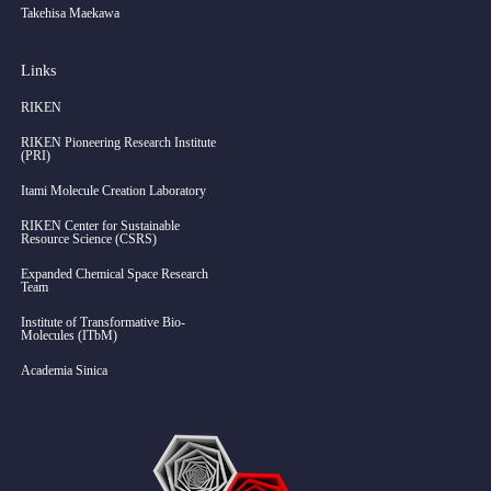
Takehisa Maekawa
Links
RIKEN
RIKEN Pioneering Research Institute
(PRI)
Itami Molecule Creation Laboratory
RIKEN Center for Sustainable
Resource Science (CSRS)
Expanded Chemical Space Research
Team
Institute of Transformative Bio-
Molecules (ITbM)
Academia Sinica