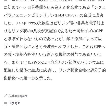
に初めてヘテロ芳香環を組み込んだ化合物である「シクロ
パラフェニレンピリジリデン([14,4]CPPy)」の合成に成功
した。[14,4]CPPyの光物性はピリジン環の非共有電子対よ
りもリング状のπ共役が支配的であるため同サイズのCPP
とほぼ変わらないものであったが、酸の添加によって吸
収・蛍光ともに大きく長波長へシフトした。これはCPPへ
の酸・塩基応答性という新たな機能の付与であるといえ
る。また[14,4]CPPyの2,2′-ビピリジン部位がパラジウムに
配位した錯体の生成に成功し、リング状化合物の超分子的
集積化への第一歩を示した。
Author:
segawa
Highlight