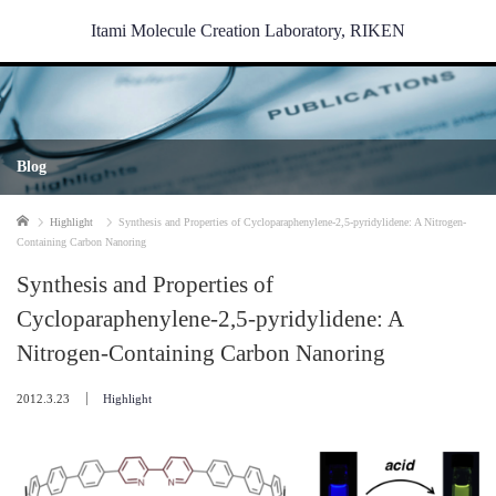
Itami Molecule Creation Laboratory, RIKEN
Blog
Home
Highlight
Synthesis and Properties of Cycloparaphenylene-2,5-pyridylidene: A Nitrogen-
Containing Carbon Nanoring
Synthesis and Properties of
Cycloparaphenylene-2,5-pyridylidene: A
Nitrogen-Containing Carbon Nanoring
2012.3.23
Highlight