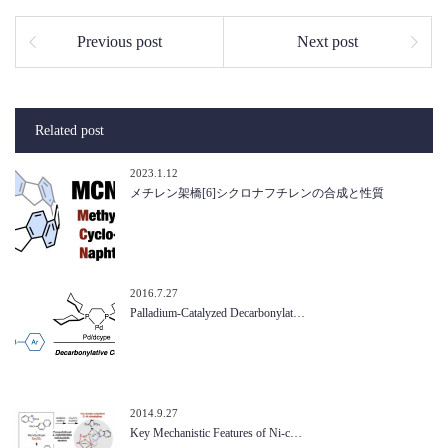
Previous post
Next post
Related post
2023.1.12
メチレン架橋[6]シクロナフチレンの合成と性質
2016.7.27
Palladium-Catalyzed Decarbonylat…
2014.9.27
Key Mechanistic Features of Ni-c…