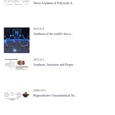
Direct Arylation of Polycyclic A…
2025.6.6
Synthesis of the world’s first a…
2015.6.1
Synthesis, Structures and Proper…
2009.10.3
Regioselective Unsymmetrical Tet…