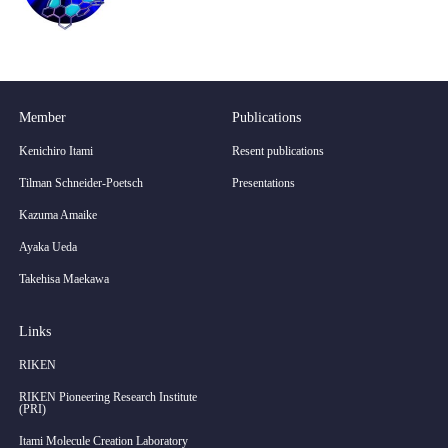
Member
Publications
Kenichiro Itami
Resent publications
Tilman Schneider-Poetsch
Presentations
Kazuma Amaike
Ayaka Ueda
Takehisa Maekawa
Links
RIKEN
RIKEN Pioneering Research Institute
(PRI)
Itami Molecule Creation Laboratory