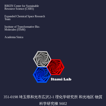
RIKEN Center for Sustainable
Resource Science (CSRS)
Expanded Chemical Space Research
Team
Institute of Transformative Bio-
Molecules (ITbM)
Academia Sinica
351-0198 埼玉県和光市広沢2-1 理化学研究所 和光地区 物質
科学研究棟 S602