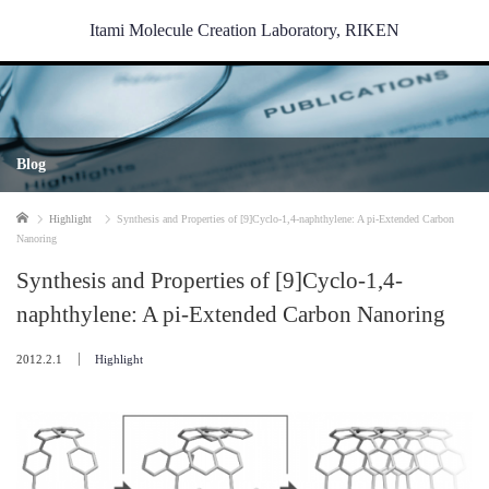
Itami Molecule Creation Laboratory, RIKEN
Blog
Home
Highlight
Synthesis and Properties of [9]Cyclo-1,4-naphthylene: A pi-Extended Carbon
Nanoring
Synthesis and Properties of [9]Cyclo-1,4-
naphthylene: A pi-Extended Carbon Nanoring
2012.2.1
Highlight