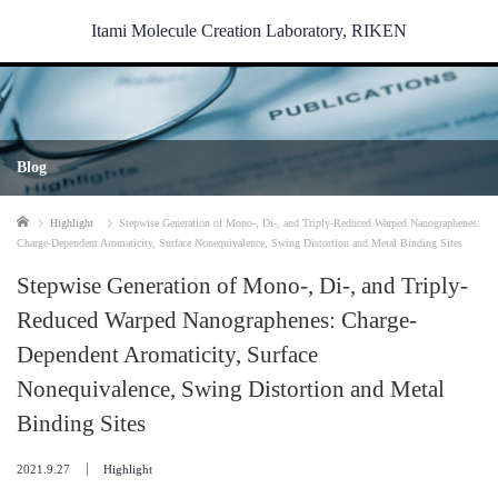
Itami Molecule Creation Laboratory, RIKEN
Blog
Home
Highlight
Stepwise Generation of Mono-, Di-, and Triply-Reduced Warped Nanographenes:
Charge-Dependent Aromaticity, Surface Nonequivalence, Swing Distortion and Metal Binding Sites
Stepwise Generation of Mono-, Di-, and Triply-
Reduced Warped Nanographenes: Charge-
Dependent Aromaticity, Surface
Nonequivalence, Swing Distortion and Metal
Binding Sites
2021.9.27
Highlight