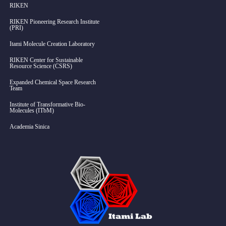
RIKEN
RIKEN Pioneering Research Institute
(PRI)
Itami Molecule Creation Laboratory
RIKEN Center for Sustainable
Resource Science (CSRS)
Expanded Chemical Space Research
Team
Institute of Transformative Bio-
Molecules (ITbM)
Academia Sinica