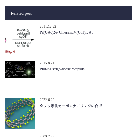
Related post
2011.12.22
Pd(OAc)2/o-Chloranil/M(OTf)n: A …
2015.8.21
Probing strigolactone receptors …
2022.6.29
全フッ素化カーボンナノリングの合成
2009.7.22