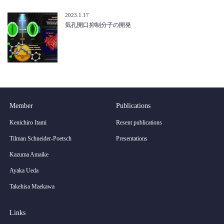
2023.1.17
気孔開口抑制分子の開発
Member
Publications
Kenichiro Itami
Resent publications
Tilman Schneider-Poetsch
Presentations
Kazuma Amaike
Ayaka Ueda
Takehisa Maekawa
Links