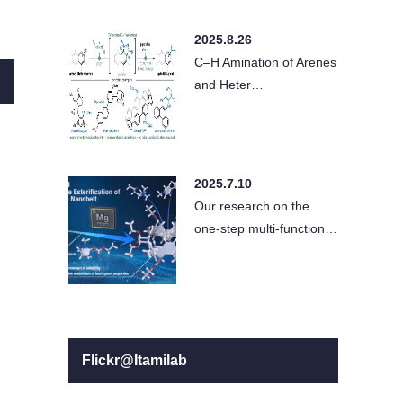
2025.8.26
C–H Amination of Arenes
and Heter…
2025.7.10
Our research on the
one-step multi-function…
Flickr@Itamilab