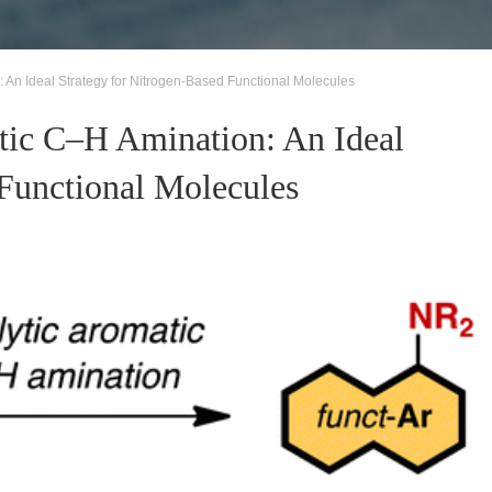
: An Ideal Strategy for Nitrogen-Based Functional Molecules
tic C–H Amination: An Ideal
 Functional Molecules