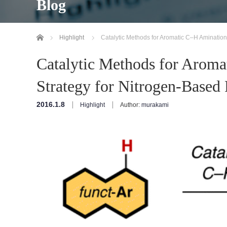
Blog
Home
Highlight
Catalytic Methods for Aromatic C–H Amination
Catalytic Methods for Aroma
Strategy for Nitrogen-Based
2016.1.8
Highlight
Author:
murakami