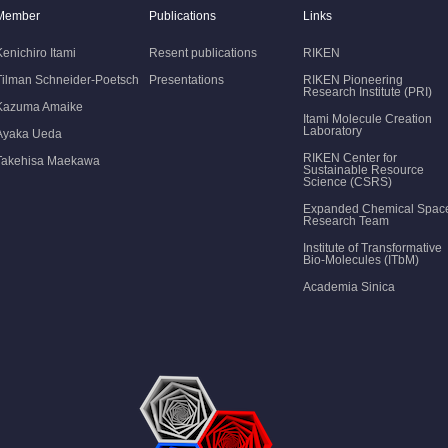
Member
Publications
Links
Kenichiro Itami
Resent publications
RIKEN
Tilman Schneider-Poetsch
Presentations
RIKEN Pioneering
Research Institute (PRI)
Kazuma Amaike
Itami Molecule Creation
Laboratory
Ayaka Ueda
RIKEN Center for
Takehisa Maekawa
Sustainable Resource
Science (CSRS)
Expanded Chemical Spac
Research Team
Institute of Transformative
Bio-Molecules (ITbM)
Academia Sinica