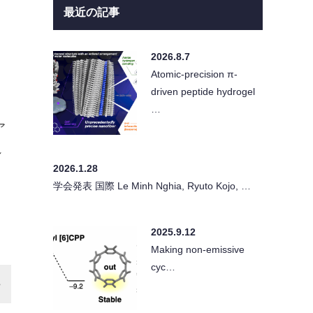
最近の記事
2026.8.7
Atomic-precision π-
driven peptide hydrogel
…
ア
れ
2026.1.28
学会発表 国際 Le Minh Nghia, Ryuto Kojo, …
2025.9.12
Making non-emissive
cyc…