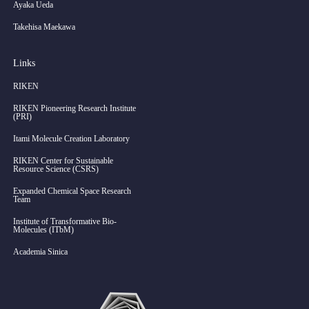
Ayaka Ueda
Takehisa Maekawa
Links
RIKEN
RIKEN Pioneering Research Institute
(PRI)
Itami Molecule Creation Laboratory
RIKEN Center for Sustainable
Resource Science (CSRS)
Expanded Chemical Space Research
Team
Institute of Transformative Bio-
Molecules (ITbM)
Academia Sinica