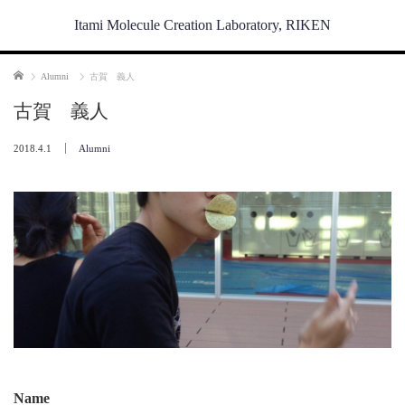
Itami Molecule Creation Laboratory, RIKEN
Home
Alumni
古賀 義人
古賀 義人
2018.4.1
Alumni
Name