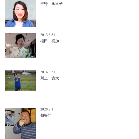
平野 永里子
2013.3.31
植田 桐加
2016.3.31
川上 貴大
2020.9.1
朝魯門