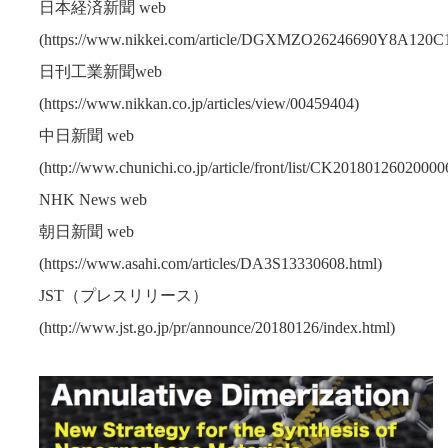
日本経済新聞 web
(https://www.nikkei.com/article/DGXMZO26246690Y8A120C
日刊工業新聞web
(https://www.nikkan.co.jp/articles/view/00459404)
中日新聞 web
(http://www.chunichi.co.jp/article/front/list/CK20180126020000
NHK News web
朝日新聞 web
(https://www.asahi.com/articles/DA3S13330608.html)
JST（プレスリリース）
(http://www.jst.go.jp/pr/announce/20180126/index.html)