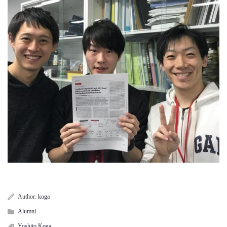
Author:
koga
Alumni
Yoshito Koga