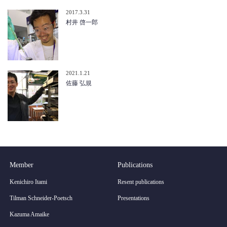
2017.3.31
村井 啓一郎
2021.1.21
佐藤 弘規
Member
Publications
Kenichiro Itami
Resent publications
Tilman Schneider-Poetsch
Presentations
Kazuma Amaike