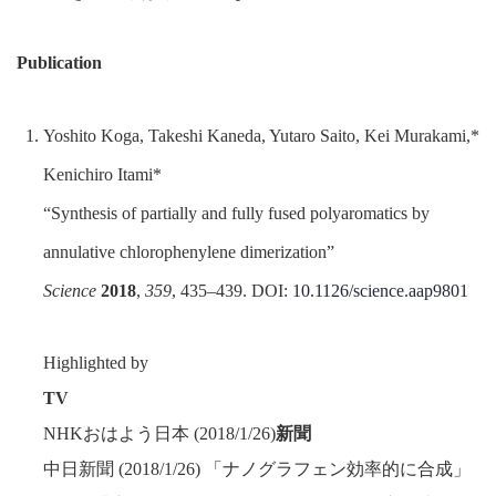
Publication
Yoshito Koga, Takeshi Kaneda, Yutaro Saito, Kei Murakami,*
Kenichiro Itami*
“Synthesis of partially and fully fused polyaromatics by
annulative chlorophenylene dimerization”
Science
2018
,
359
, 435–439. DOI:
10.1126/science.aap9801
Highlighted by
TV
NHKおはよう日本 (2018/1/26)
新聞
中日新聞 (2018/1/26) 「ナノグラフェン効率的に合成」