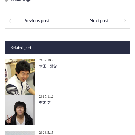
Previous post
Next post
Related post
2009.10.7
太田 雅紀
2015.11.2
有末 芳
2023.5.15