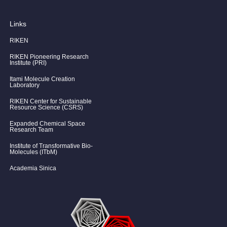
Links
RIKEN
RIKEN Pioneering Research
Institute (PRI)
Itami Molecule Creation
Laboratory
RIKEN Center for Sustainable
Resource Science (CSRS)
Expanded Chemical Space
Research Team
Institute of Transformative Bio-
Molecules (ITbM)
Academia Sinica