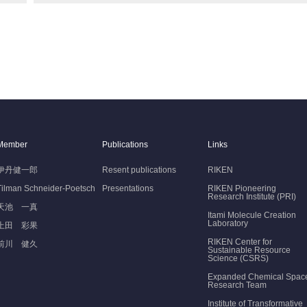
Member
Publications
Links
伊丹健一郎
Resent publications
RIKEN
Tilman Schneider-Poetsch
Presentations
RIKEN Pioneering
Research Institute (PRI)
天池 一真
Itami Molecule Creation
Laboratory
上田 彩果
RIKEN Center for
前川 健久
Sustainable Resource
Science (CSRS)
Expanded Chemical Spac
Research Team
Institute of Transformative