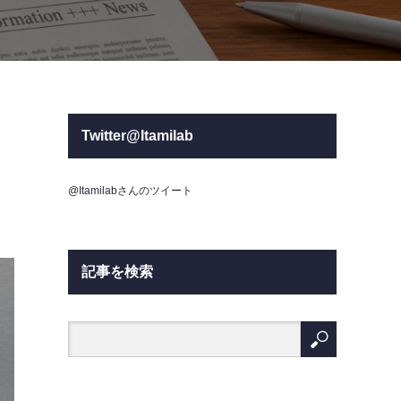
Twitter@Itamilab
@Itamilabさんのツイート
記事を検索