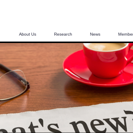
About Us
Research
News
Membe