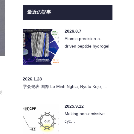
最近の記事
2026.8.7
Atomic-precision π-
driven peptide hydrogel
…
2026.1.28
学会発表 国際 Le Minh Nghia, Ryuto Kojo, …
創
2025.9.12
る
Making non-emissive
cyc…