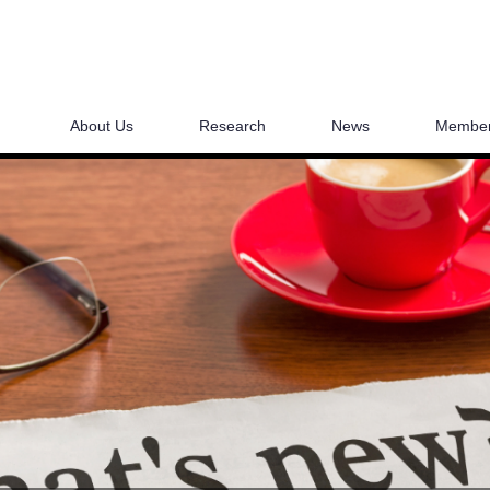
About Us
Research
News
Membe