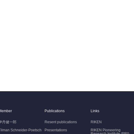
Member
Publications
Links
伊丹健一郎
Resent publications
RIKEN
Tilman Schneider-Poetsch
Presentations
RIKEN Pioneering
Research Institute (PRI)