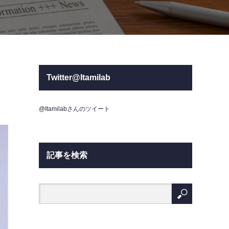
Twitter@Itamilab
@Itamilabさんのツイート
記事を検索