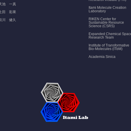
天池 一真
Itami Molecule Creation
Laboratory
上田 彩果
RIKEN Center for
前川 健久
Sustainable Resource
Science (CSRS)
Expanded Chemical Spac
Research Team
Institute of Transformative
Bio-Molecules (ITbM)
Academia Sinica