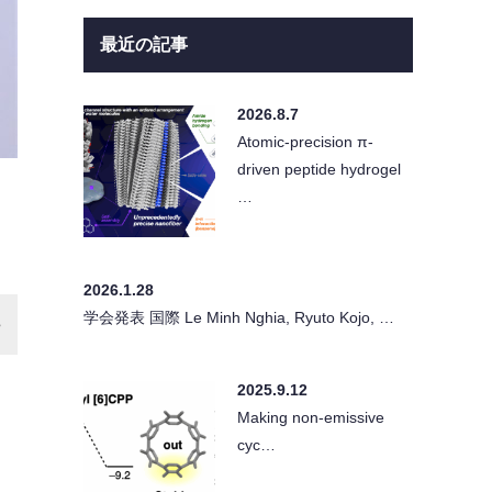
最近の記事
2026.8.7
Atomic-precision π-
driven peptide hydrogel
…
2026.1.28
学会発表 国際 Le Minh Nghia, Ryuto Kojo, …
2025.9.12
Making non-emissive
cyc…