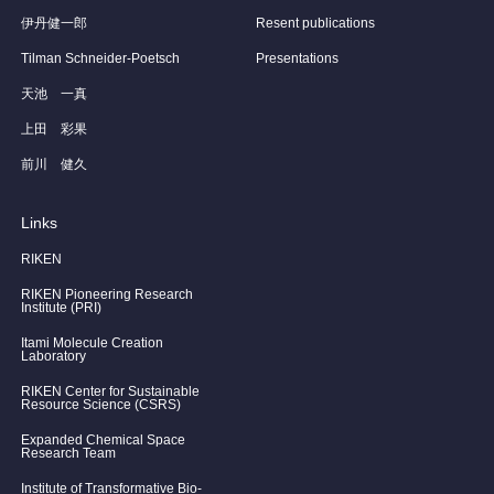
伊丹健一郎
Resent publications
Tilman Schneider-Poetsch
Presentations
天池 一真
上田 彩果
前川 健久
Links
RIKEN
RIKEN Pioneering Research
Institute (PRI)
Itami Molecule Creation
Laboratory
RIKEN Center for Sustainable
Resource Science (CSRS)
Expanded Chemical Space
Research Team
Institute of Transformative Bio-