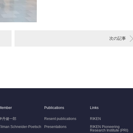
次の記事
Member
Publications
Links
伊丹健一郎
Resent publications
RIKEN
Tilman Schneider-Poetsch
Presentations
RIKEN Pioneering
Research Institute (PRI)