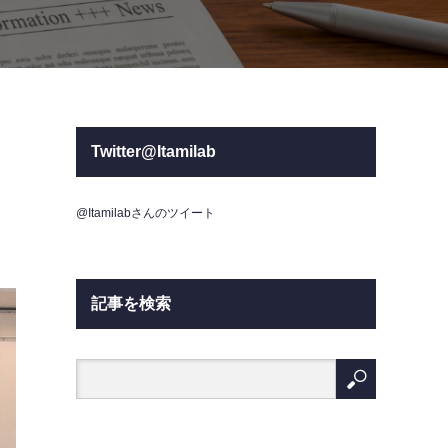
Twitter@Itamilab
@Itamilabさんのツイート
記事を検索