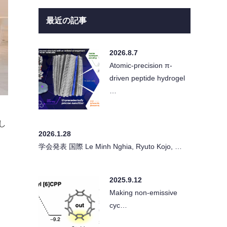
最近の記事
2026.8.7
Atomic-precision π-
driven peptide hydrogel
…
し
2026.1.28
学会発表 国際 Le Minh Nghia, Ryuto Kojo, …
2025.9.12
Making non-emissive
cyc…