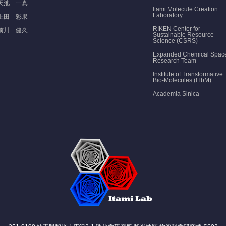
天池 一真
Itami Molecule Creation
Laboratory
上田 彩果
RIKEN Center for
前川 健久
Sustainable Resource
Science (CSRS)
Expanded Chemical Spac
Research Team
Institute of Transformative
Bio-Molecules (ITbM)
Academia Sinica