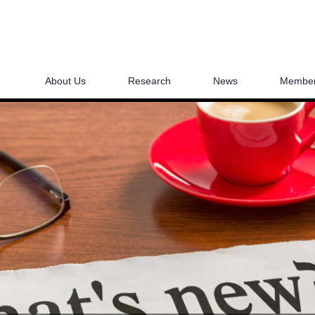
About Us
Research
News
Membe