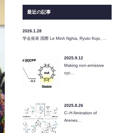
最近の記事
2026.1.28
学会発表 国際 Le Minh Nghia, Ryuto Kojo, …
2025.9.12
Making non-emissive
cyc…
2025.8.26
C–H Amination of
Arenes…