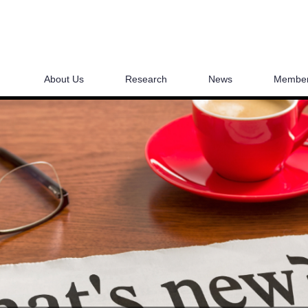
About Us
Research
News
Membe