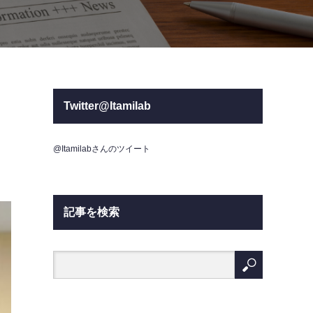
Twitter@Itamilab
@Itamilabさんのツイート
記事を検索