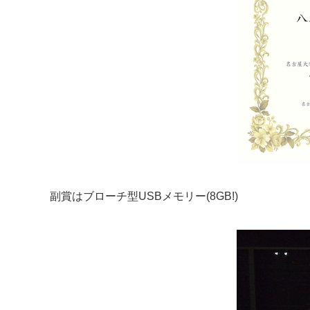
副賞はブローチ型USBメモリー(8GB!)