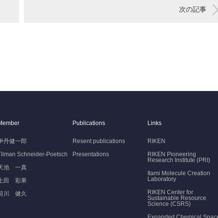
次の記事
Member
Publications
Links
伊丹健一郎
Resent publications
RIKEN
Tilman Schneider-Poetsch
Presentations
RIKEN Pioneering
Research Institute (PRI)
天池 一真
Itami Molecule Creation
Laboratory
上田 彩果
RIKEN Center for
前川 健久
Sustainable Resource
Science (CSRS)
Expanded Chemical Spac