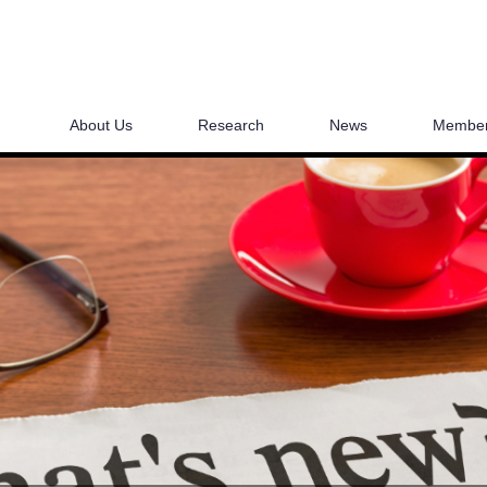
About Us
Research
News
Membe