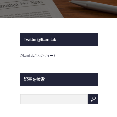
Twitter@Itamilab
@Itamilabさんのツイート
記事を検索