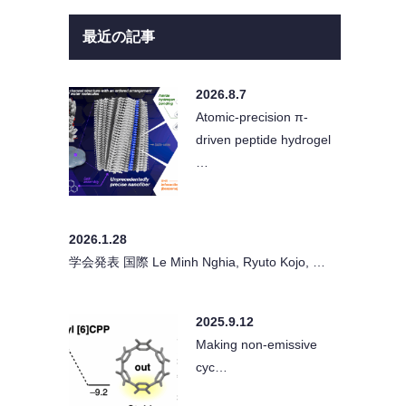
最近の記事
2026.8.7
Atomic-precision π-
driven peptide hydrogel
…
2026.1.28
学会発表 国際 Le Minh Nghia, Ryuto Kojo, …
2025.9.12
Making non-emissive
cyc…