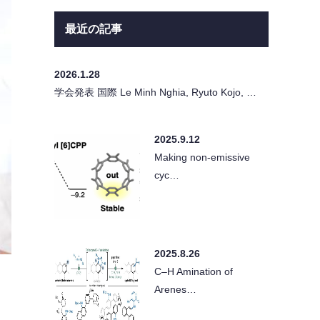
最近の記事
2026.1.28
学会発表 国際 Le Minh Nghia, Ryuto Kojo, …
2025.9.12
Making non-emissive
cyc…
2025.8.26
C–H Amination of
Arenes…