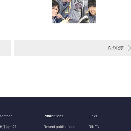
次の記事
Member
Publications
Links
伊丹健一郎
Resent publications
RIKEN