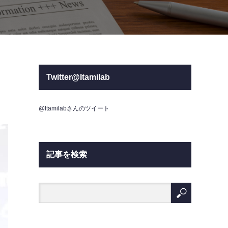
Twitter@Itamilab
@Itamilabさんのツイート
記事を検索