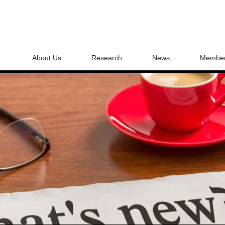
About Us
Research
News
Membe