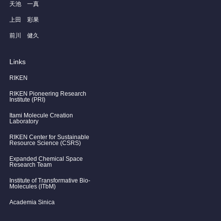
天池 一真
上田 彩果
前川 健久
Links
RIKEN
RIKEN Pioneering Research
Institute (PRI)
Itami Molecule Creation
Laboratory
RIKEN Center for Sustainable
Resource Science (CSRS)
Expanded Chemical Space
Research Team
Institute of Transformative Bio-
Molecules (ITbM)
Academia Sinica