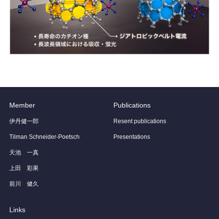
Member
Publications
伊丹健一郎
Resent publications
Tilman Schneider-Poetsch
Presentations
天池 一真
上田 彩果
前川 健久
Links