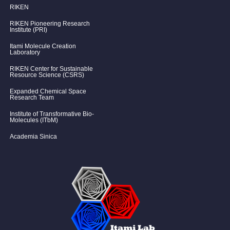
RIKEN
RIKEN Pioneering Research
Institute (PRI)
Itami Molecule Creation
Laboratory
RIKEN Center for Sustainable
Resource Science (CSRS)
Expanded Chemical Space
Research Team
Institute of Transformative Bio-
Molecules (ITbM)
Academia Sinica