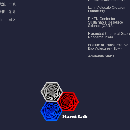
天池 一真
Itami Molecule Creation
Laboratory
上田 彩果
RIKEN Center for
前川 健久
Sustainable Resource
Science (CSRS)
Expanded Chemical Spac
Research Team
Institute of Transformative
Bio-Molecules (ITbM)
Academia Sinica