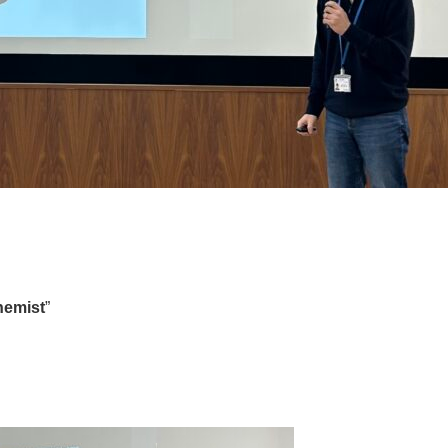
hemist
”