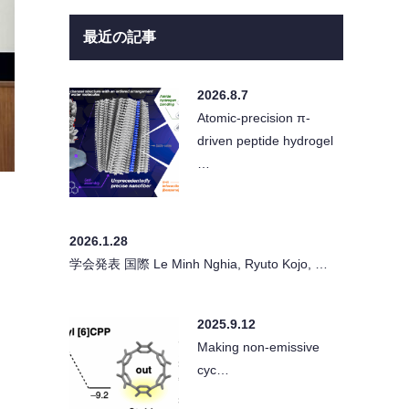
最近の記事
2026.8.7
Atomic-precision π-
driven peptide hydrogel
…
2026.1.28
学会発表 国際 Le Minh Nghia, Ryuto Kojo, …
2025.9.12
Making non-emissive
cyc…