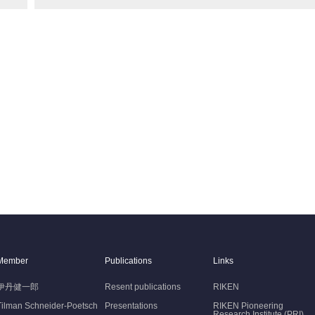
Member
Publications
Links
伊丹健一郎
Resent publications
RIKEN
Tilman Schneider-Poetsch
Presentations
RIKEN Pioneering
Research Institute (PRI)