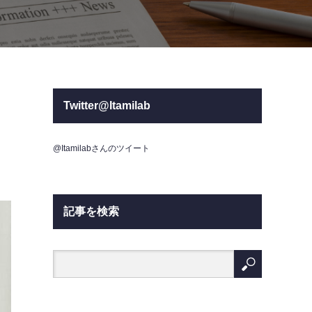
Twitter@Itamilab
@Itamilabさんのツイート
記事を検索