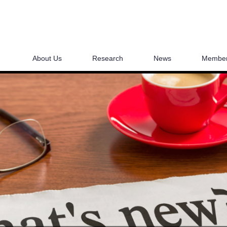
About Us
Research
News
Membe