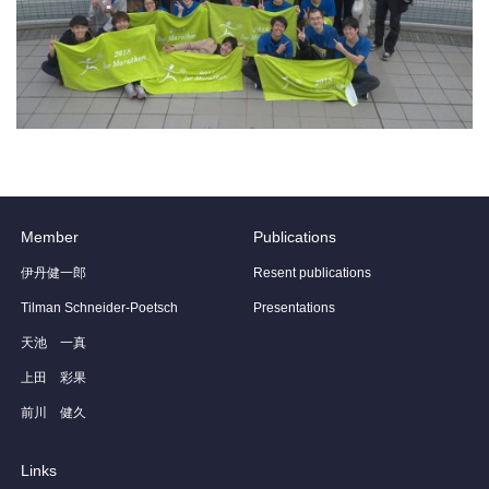
Member
Publications
伊丹健一郎
Resent publications
Tilman Schneider-Poetsch
Presentations
天池 一真
上田 彩果
前川 健久
Links