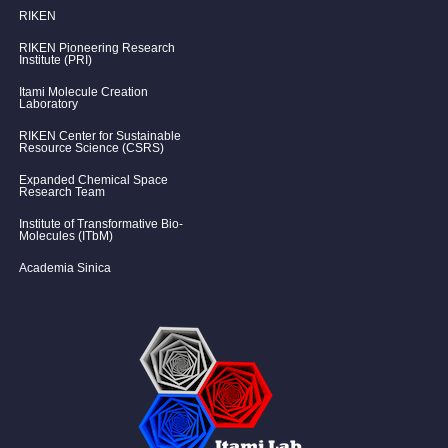
RIKEN
RIKEN Pioneering Research
Institute (PRI)
Itami Molecule Creation
Laboratory
RIKEN Center for Sustainable
Resource Science (CSRS)
Expanded Chemical Space
Research Team
Institute of Transformative Bio-
Molecules (ITbM)
Academia Sinica