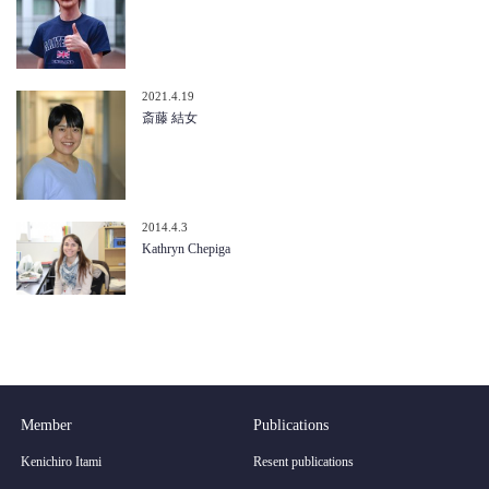
2021.4.19
斎藤 結女
2014.4.3
Kathryn Chepiga
Member
Publications
Kenichiro Itami
Resent publications