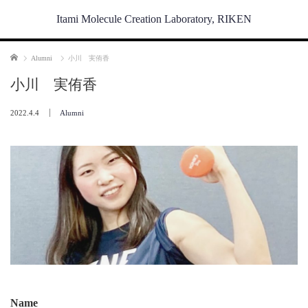
Itami Molecule Creation Laboratory, RIKEN
Home
Alumni
小川 実侑香
小川 実侑香
2022.4.4
Alumni
Name