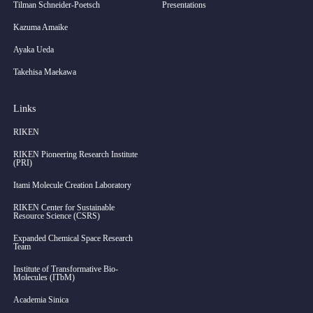
Tilman Schneider-Poetsch
Presentations
Kazuma Amaike
Ayaka Ueda
Takehisa Maekawa
Links
RIKEN
RIKEN Pioneering Research Institute
(PRI)
Itami Molecule Creation Laboratory
RIKEN Center for Sustainable
Resource Science (CSRS)
Expanded Chemical Space Research
Team
Institute of Transformative Bio-
Molecules (ITbM)
Academia Sinica