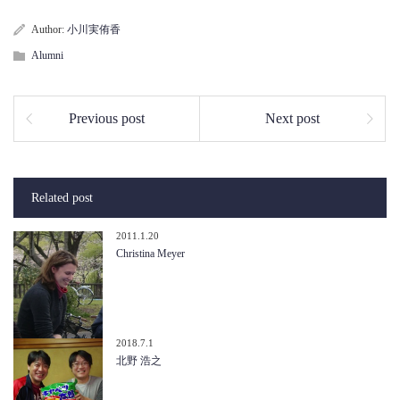
Author:
小川実侑香
Alumni
Previous post
Next post
Related post
2011.1.20
Christina Meyer
2018.7.1
北野 浩之