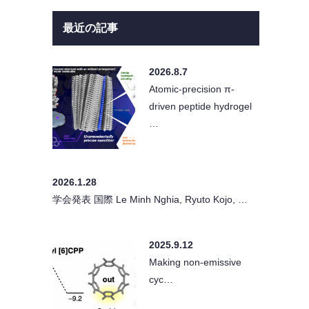
最近の記事
2026.8.7
Atomic-precision π-
driven peptide hydrogel
…
2026.1.28
学会発表 国際 Le Minh Nghia, Ryuto Kojo, …
2025.9.12
Making non-emissive
cyc…