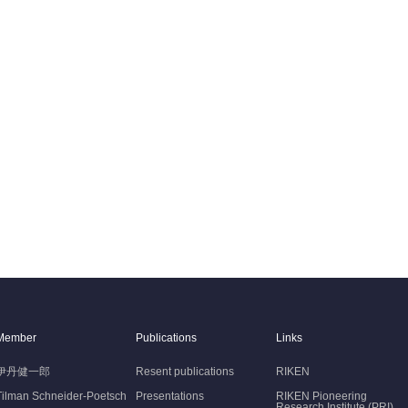
Member
Publications
Links
伊丹健一郎
Resent publications
RIKEN
Tilman Schneider-Poetsch
Presentations
RIKEN Pioneering
Research Institute (PRI)