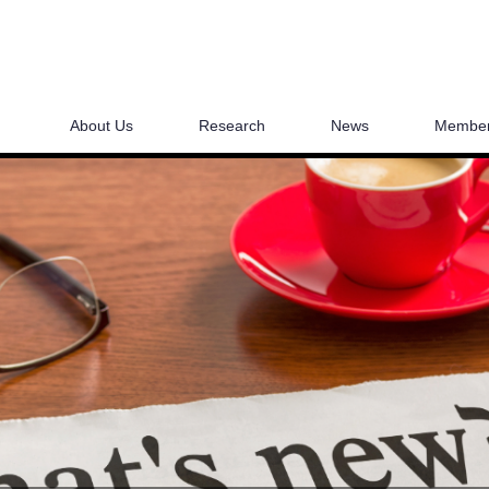
About Us
Research
News
Membe