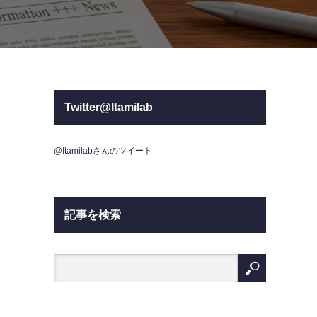
Twitter@Itamilab
@Itamilabさんのツイート
記事を検索