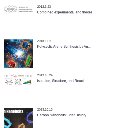
2012.3.23
Combined experimental and theore…
2018.11.9
Polycyclic Arene Synthesis by An…
2013.10.24
Isolation, Structure, and Reacti…
2023.10.13
Carbon Nanobelts: Brief History …