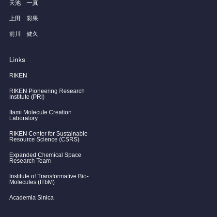
天池 一真
上田 彩果
前川 健久
Links
RIKEN
RIKEN Pioneering Research
Institute (PRI)
Itami Molecule Creation
Laboratory
RIKEN Center for Sustainable
Resource Science (CSRS)
Expanded Chemical Space
Research Team
Institute of Transformative Bio-
Molecules (ITbM)
Academia Sinica