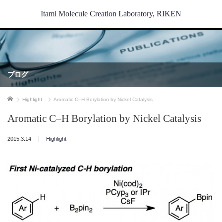
Itami Molecule Creation Laboratory, RIKEN
ブログ
ホーム
Highlight
Aromatic C–H Borylation by Nickel Catalysis
Aromatic C–H Borylation by Nickel Catalysis
2015.3.14
Highlight