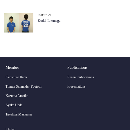
2009.6.21
Kodai Tokunaga
Member
Publications
Kenichiro Itami
Resent publications
Tilman Schneider-Poetsch
Presentations
Kazuma Amaike
Ayaka Ueda
Takehisa Maekawa
Links