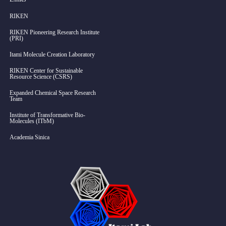
RIKEN
RIKEN Pioneering Research Institute
(PRI)
Itami Molecule Creation Laboratory
RIKEN Center for Sustainable
Resource Science (CSRS)
Expanded Chemical Space Research
Team
Institute of Transformative Bio-
Molecules (ITbM)
Academia Sinica