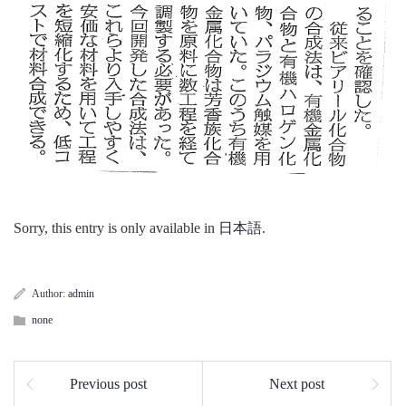
Sorry, this entry is only available in
日本語
.
Author:
admin
none
Previous post
Next post