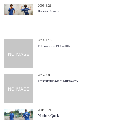
2009.6.21
Haruka Omachi
2010.1.16
Publications 1995-2007
2014.9.8
Presentations-Kei Murakami-
2009.6.21
Matthias Quick