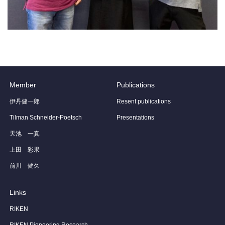
Member
Publications
伊丹健一郎
Resent publications
Tilman Schneider-Poetsch
Presentations
天池 一真
上田 彩果
前川 健久
Links
RIKEN
RIKEN Pioneering Research