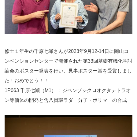
修士１年生の千原七瀬さんが2023年9月12-14日に岡山コ
ンベンションセンターで開催された第33回基礎有機化学討
論会のポスター発表を行い、見事ポスター賞を受賞しまし
た！おめでとう！！
1P063 千原七瀬（M1） ：ジベンゾシクロオクタテトラオ
ン等価体の開発と含八員環ラダー分子・ポリマーの合成