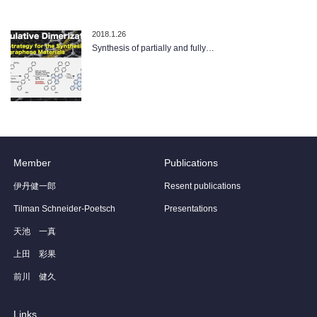
2018.1.26
Synthesis of partially and fully…
Member
Publications
伊丹健一郎
Resent publications
Tilman Schneider-Poetsch
Presentations
天池 一真
上田 彩果
前川 健久
Links