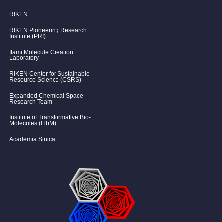
RIKEN
RIKEN Pioneering Research
Institute (PRI)
Itami Molecule Creation
Laboratory
RIKEN Center for Sustainable
Resource Science (CSRS)
Expanded Chemical Space
Research Team
Institute of Transformative Bio-
Molecules (ITbM)
Academia Sinica