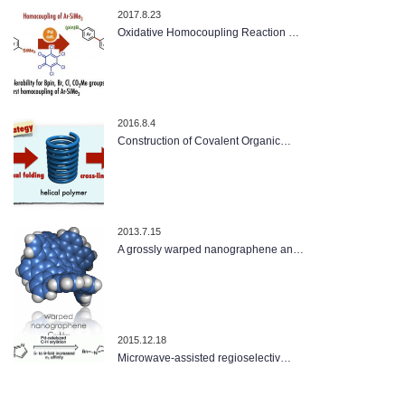
2017.8.23
Oxidative Homocoupling Reaction …
2016.8.4
Construction of Covalent Organic…
2013.7.15
A grossly warped nanographene an…
2015.12.18
Microwave-assisted regioselectiv…