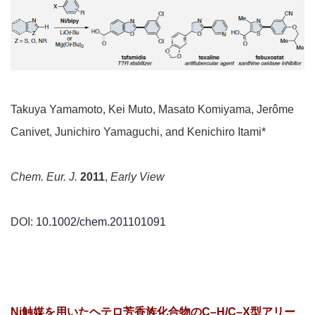
Takuya Yamamoto, Kei Muto, Masato Komiyama, Jerôme
Canivet, Junichiro Yamaguchi, and Kenichiro Itami*
Chem. Eur. J.
2011
,
Early View
DOI:
10.1002/chem.201101091
Ni触媒を用いたヘテロ芳香族化合物のC–H/C–X型アリー