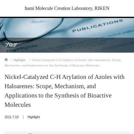
Itami Molecule Creation Laboratory, RIKEN
ブログ
ホーム
Highlight
Nickel-Catalyzed C-H Arylation of Azoles with Haloarenes: Scope,
Mechanism, and Applications to the Synthesis of Bioactive Molecules
Nickel-Catalyzed C-H Arylation of Azoles with
Haloarenes: Scope, Mechanism, and
Applications to the Synthesis of Bioactive
Molecules
2011.7.10
Highlight