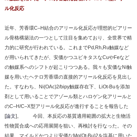
ル化反応
近年、芳香環C–H結合のアリール化反応が理想的ビアリー
ル骨格構築法の一つとして注目を集めており、全世界で精
力的に研究が行われている。これまでPd,Rh,Ru触媒など
が用いられてきたが、安価かつユビキタスなCuやFeなど
の触媒系へのシフトが起こりつつある。我々も安価なNi触
媒を用いたヘテロ芳香環の直接的アリール化反応を見出し
た。すなわち、Ni(OAc)2/bipy触媒存在下、LiOt-Buを添加
剤として用いることでアゾール類とハロゲン化アリールと
のC–H/C–X型アリール化反応が進行することを報告した
[
論文
]。 今回、本反応の基質適用範囲の拡大と生物活
性物質合成への応用展開を狙い、再検討を行なった。その
結果、マイルドかつより安価なMg(Ot-Bu)2を塩基に用いた