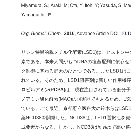
Miyamura, S.; Araki, M; Ota, Y; Itoh, Y; Yasuda, S; Mas
Yamaguchi, J*
Org. Biomol. Chem.
2016
, Advance Article DOI:
10.
リシン特異的脱メチル化酵素(LSD1)は、ヒスト
素である。本来人間がもつDNAの塩基配列に依存
ク制御に関わる酵素のひとつである。またLSD1は
れている。そのため、LSD1阻害剤は新しい作用機
ロピルアミン(PCPA)
は、現在注目されている低分子
ノアミン酸化酵素(MAO)の阻害剤でもあるため、L
ている。ごく最近、京都府立医科大の鈴木らはLSD
薬NCD38を開発した。NCD38は、LSD1選択性
成要素からなる。しかし、NCD38は
in vitro
で高い選