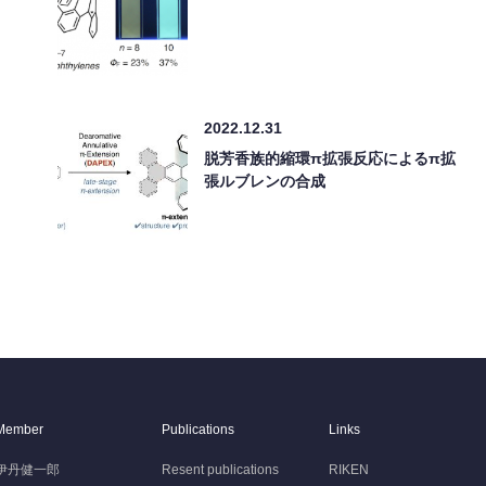
2022.12.31
脱芳香族的縮環π拡張反応によるπ拡
張ルブレンの合成
Member
Publications
Links
伊丹健一郎
Resent publications
RIKEN