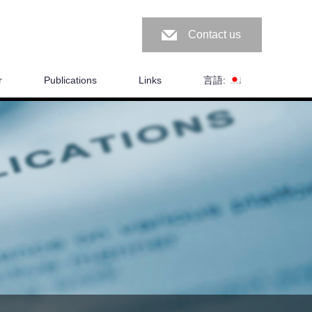
Contact us
r
Publications
Links
言語: