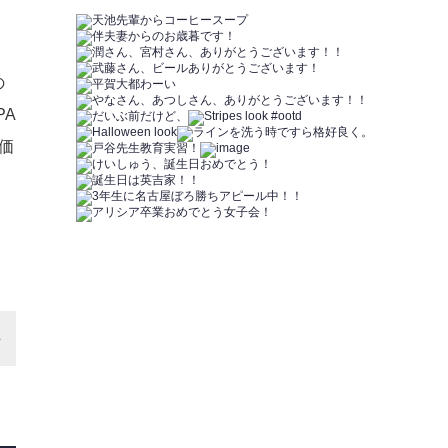
の
PA
価