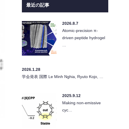
最近の記事
2026.8.7
Atomic-precision π-
driven peptide hydrogel
…
2026.1.28
学会発表 国際 Le Minh Nghia, Ryuto Kojo, …
2025.9.12
Making non-emissive
cyc…