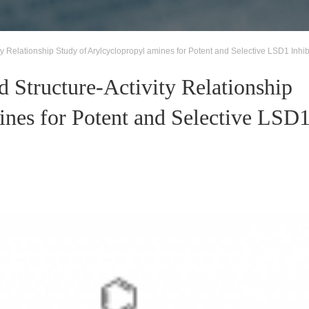
ty Relationship Study of Arylcyclopropyl amines for Potent and Selective LSD1 Inhib
 Structure-Activity Relationship
ines for Potent and Selective LSD