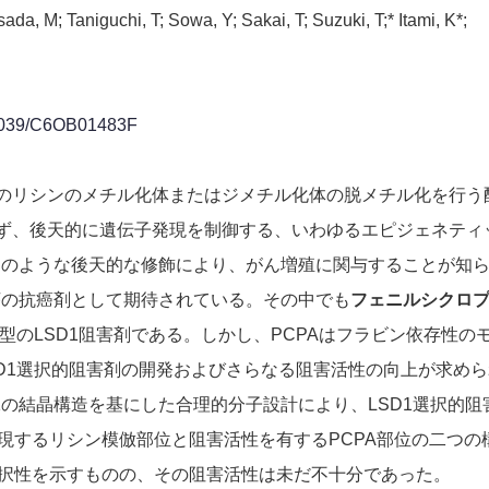
ada, M; Taniguchi, T; Sowa, Y; Sakai, T; Suzuki, T;* Itami, K*;
1039/C6OB01483F
ン中のリシンのメチル化体またはジメチル化体の脱メチル化を行う
せず、後天的に遺伝子発現を制御する、いわゆるエピジェネティ
このような後天的な修飾により、がん増殖に関与することが知
序の抗癌剤として期待されている。その中でも
フェニルシクロ
型のLSD1阻害剤である。しかし、PCPAはフラビン依存性の
SD1選択的阻害剤の開発およびさらなる阻害活性の向上が求め
1の結晶構造を基にした合理的分子設計により、LSD1選択的阻
を発現するリシン模倣部位と阻害活性を有するPCPA部位の二つの
択性を示すものの、その阻害活性は未だ不十分であった。