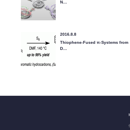
N…
2016.8.8
Thiophene-Fused π-Systems from
D…