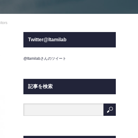
itors
Twitter@Itamilab
1
@Itamilabさんのツイート
記事を検索