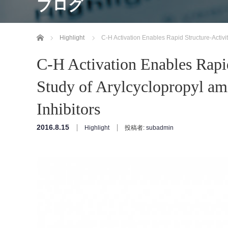
ブログ
ホーム
Highlight
C-H Activation Enables Rapid Structure-Activi
C-H Activation Enables Rapid
Study of Arylcyclopropyl am
Inhibitors
2016.8.15
Highlight
投稿者:
subadmin