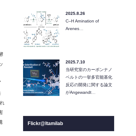
2025.8.26
C–H Amination of
Arenes…
酵
2025.7.10
ッ
当研究室のカーボンナノ
ら
ベルトの一挙多官能基化
プ
反応の開発に関する論文
がAngewandt…
モ
られ
害
構
Flickr@Itamilab