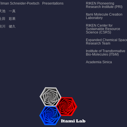
Tilman Schneider-Poetsch
Presentations
RIKEN Pioneering
Research Institute (PRI)
天池 一真
Itami Molecule Creation
Laboratory
上田 彩果
RIKEN Center for
前川 健久
Sustainable Resource
Science (CSRS)
Expanded Chemical Spac
Research Team
Institute of Transformative
Bio-Molecules (ITbM)
Academia Sinica