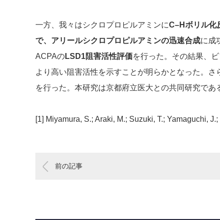
一方、我々はシクロプロピルアミンに
C–Hボリル
で、アリールシクロプロピルアミンの迅速合成
に成
ACPAの
LSD1阻害活性評価
を行った。その結果、ビフ
より高い阻害活性を示すことが明らかとなった。さ
を行った。本研究は京都府立医大との共同研究であ
[1] Miyamura, S.; Araki, M.; Suzuki, T.; Yamaguchi, J.;
前の記事