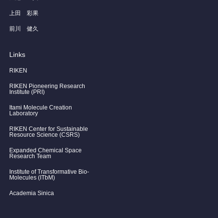
上田 彩果
前川 健久
Links
RIKEN
RIKEN Pioneering Research
Institute (PRI)
Itami Molecule Creation
Laboratory
RIKEN Center for Sustainable
Resource Science (CSRS)
Expanded Chemical Space
Research Team
Institute of Transformative Bio-
Molecules (ITbM)
Academia Sinica