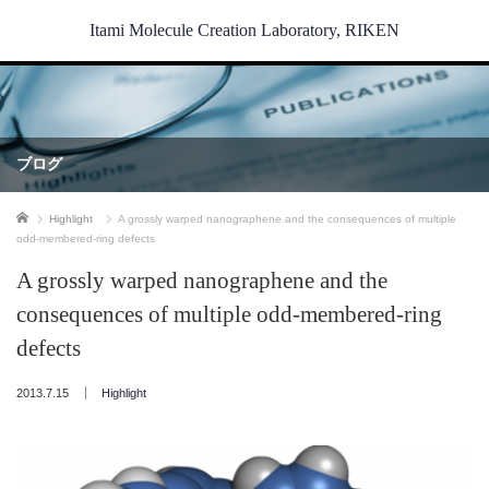
Itami Molecule Creation Laboratory, RIKEN
ブログ
ホーム
Highlight
A grossly warped nanographene and the consequences of multiple
odd-membered-ring defects
A grossly warped nanographene and the
consequences of multiple odd-membered-ring
defects
2013.7.15
Highlight