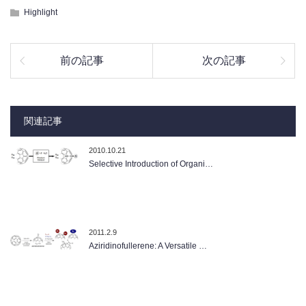
Highlight
前の記事
次の記事
関連記事
2010.10.21
Selective Introduction of Organi…
2011.2.9
Aziridinofullerene: A Versatile …