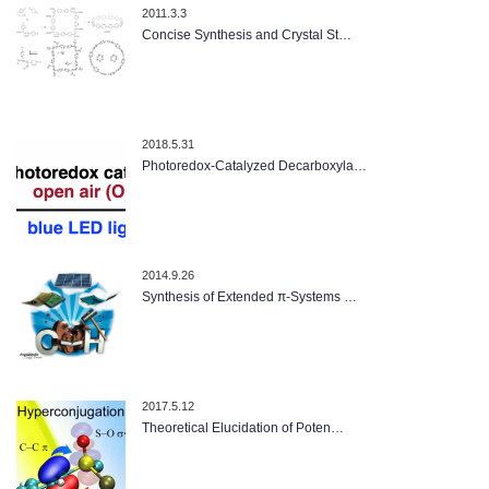
2011.3.3
Concise Synthesis and Crystal St…
2018.5.31
Photoredox‐Catalyzed Decarboxyla…
2014.9.26
Synthesis of Extended π-Systems …
2017.5.12
Theoretical Elucidation of Poten…