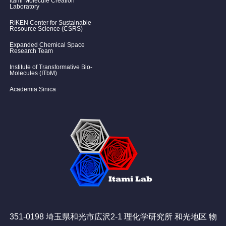
Itami Molecule Creation
Laboratory
RIKEN Center for Sustainable
Resource Science (CSRS)
Expanded Chemical Space
Research Team
Institute of Transformative Bio-
Molecules (ITbM)
Academia Sinica
351-0198 埼玉県和光市広沢2-1 理化学研究所 和光地区 物