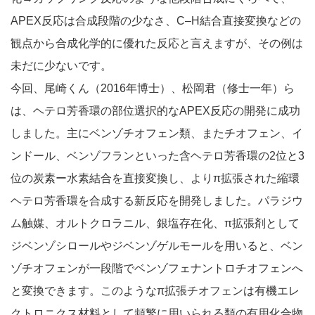
APEX反応は合成段階の少なさ、C–H結合直接変換などの
観点から合成化学的に優れた反応と言えますが、その例は
未だに少ないです。
今回、尾崎くん（2016年博士）、松岡君（修士一年）ら
は、ヘテロ芳香環の部位選択的なAPEX反応の開発に成功
しました。主にベンゾチオフェン類、またチオフェン、イ
ンドール、ベンゾフランといった含ヘテロ芳香環の2位と3
位の炭素ー水素結合を直接変換し、よりπ拡張された縮環
ヘテロ芳香環を合成する新反応を開発しました。パラジウ
ム触媒、オルトクロラニル、銀塩存在化、π拡張剤として
ジベンゾシロールやジベンゾゲルモールを用いると、ベン
ゾチオフェンが一段階でベンゾフェナントロチオフェンへ
と変換できます。このようなπ拡張チオフェンは有機エレ
クトロニクス材料として頻繁に用いられる類の有用化合物