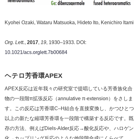
Kyohei Ozaki, Wataru Matsuoka, Hideto Ito, Kenichiro Itami
Org. Lett.
,
2017
,
19
, 1930–1933. DOI:
10.1021/acs.orglett.7b00684
ヘテロ芳香環APEX
APEX反応は近年我々の研究室で提唱している芳香族化合
物の一段階π拡張反応（annulative π-extension）をさしま
す。この反応は芳香環C–H結合を直接変換し、かつひとつ
以上の新たな縮環芳香環を一段階で構築する反応です。既
存の方法、例えばDiels-Alder反応→酸化反応や、ハロゲン
化→カップリング反応のような他段階合成にくらべて、