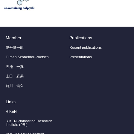
Member
Publications
伊丹健一郎
Resent publications
Tilman Schneider-Poetsch
Presentations
天池 一真
上田 彩果
前川 健久
Links
RIKEN
RIKEN Pioneering Research
Institute (PRI)