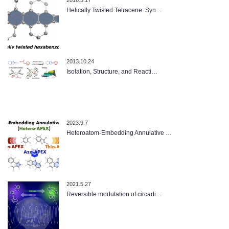
Helically Twisted Tetracene: Syn…
2013.10.24
Isolation, Structure, and Reacti…
2023.9.7
Heteroatom-Embedding Annulative …
2021.5.27
Reversible modulation of circadi…