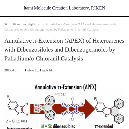
Itami Molecule Creation Laboratory, RIKEN
ホーム
Hideto Ito
,
Highlight
Annulative π-Extension (APEX) of Heteroarenes with
Dibenzosiloles and Dibenzogermoles by Palladium/o-Chloranil Catalysis
Annulative π-Extension (APEX) of Heteroarenes
with Dibenzosiloles and Dibenzogermoles by
Palladium/o-Chloranil Catalysis
2017.4.5
Hideto Ito
,
Highlight