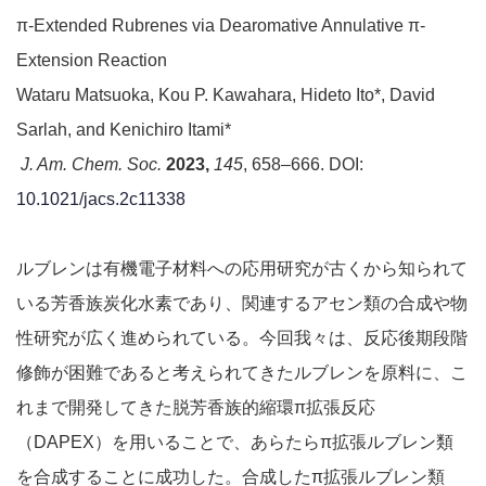
π-Extended Rubrenes via Dearomative Annulative π-
Extension Reaction
Wataru Matsuoka, Kou P. Kawahara, Hideto Ito*, David
Sarlah, and Kenichiro Itami*
J. Am. Chem. Soc.
2023,
145
, 658–666. DOI:
10.1021/jacs.2c11338
ルブレンは有機電子材料への応用研究が古くから知られて
いる芳香族炭化水素であり、関連するアセン類の合成や物
性研究が広く進められている。今回我々は、反応後期段階
修飾が困難であると考えられてきたルブレンを原料に、こ
れまで開発してきた脱芳香族的縮環π拡張反応
（DAPEX）を用いることで、あらたらπ拡張ルブレン類
を合成することに成功した。合成したπ拡張ルブレン類